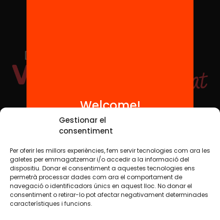
Welcome!
Social Media
Gestionar el
consentiment
Per oferir les millors experiències, fem servir tecnologies com ara les
TW
YTB
IG
FB
IN
galetes per emmagatzemar i/o accedir a la informació del
dispositiu. Donar el consentiment a aquestes tecnologies ens
permetrà processar dades com ara el comportament de
navegació o identificadors únics en aquest lloc. No donar el
consentiment o retirar-lo pot afectar negativament determinades
Legal Notice
Cookie Policy
característiques i funcions.