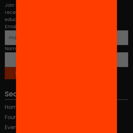
Join the more than 40,000 people who already
receive news about initiatives and projects for
educational change in Catalonia.
Email address
*
Name
*
Sections
Home
FAQS
Foundation
HUB Social
Events
Contact