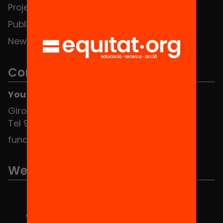
Projects
Publications and videos
News
Contact
You can find us at the Social HUB
Girona 34, interior 08010 Barcelona
Tel 934 588 700
fundacio@equitat.org
We are part of...