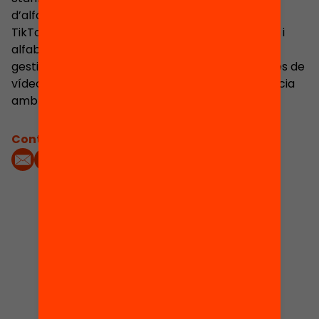
d’alfabetització dels mitjans de comunicació a
TikTok i YouTube. Abans d’entrar en investigació i
alfabetització mediàtica, va llançar sistemes de
gestió de continguts, butlletins de notícies i sèries de
vídeo com a reporter de dades i editor d’audiència
amb seu a Florida.
Contacta'm:
2
Events