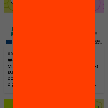
09:30h - 19:00h
We build spaces of media trust
Misinformation (or fake news) has always
surrounded us. However, widespread
access to technology and the rapid
digitization of education have made this
complex phenomenon even more relevant
and urgent. Now, more than ever, we
understand that our children, teenagers,