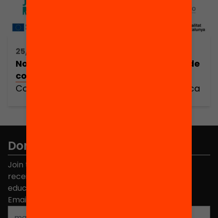
25/10/2023 09:30h - 19:00h
No m’ho empasso! Construïm espais de
confiança mediàtica
Construïm espais de confiança mediàtica
Don't miss anything.
Join the more than 40,000 people who already
receive news about initiatives and projects for
educational change in Catalonia.
Email address
*