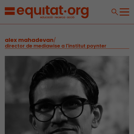
alex mahadevan
/
director de mediawise a l'institut poynter