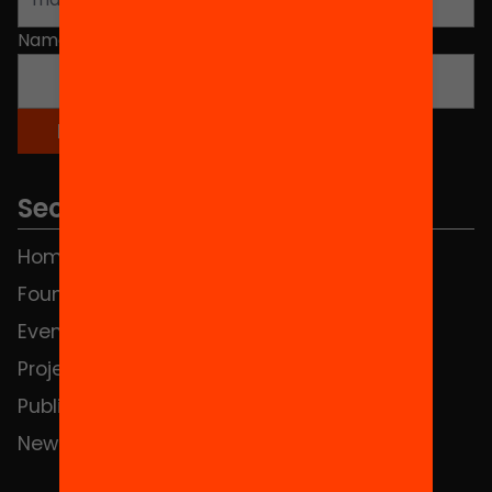
Name
*
Sections
Home
FAQS
Foundation
HUB Social
Events
Contact
Projects
Publications and videos
News