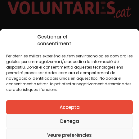
Social Media
Gestionar el
consentiment
Per oferir les millors experiències, fem servir tecnologies com ara les
TW
YTB
IG
FB
IN
galetes per emmagatzemar i/o accedir a la informació del
dispositiu. Donar el consentiment a aquestes tecnologies ens
permetrà processar dades com ara el comportament de
navegació o identificadors únics en aquest lloc. No donar el
consentiment o retirar-lo pot afectar negativament determinades
Legal Notice
Cookie Policy
característiques i funcions.
We believe that knowledge should be shared. That is why
Accepta
we use a Creative Commons license, unless otherwise
indicated in any material. We encourage you to copy,
redistribute, remix or transform and create your own
Denega
content from this website, for any purpose, including
commercial. We only ask that you acknowledge the
Veure preferències