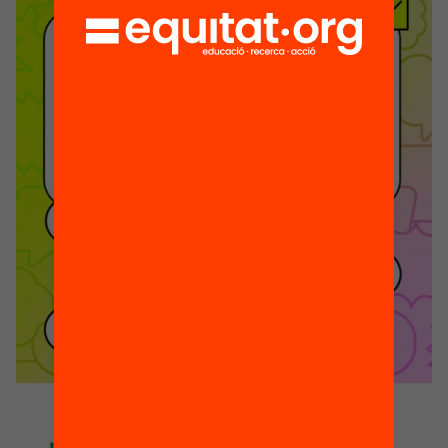
and young adults are highly exposed to
large volumes of information that might
be of […]