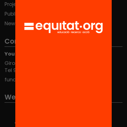
Projects
Publications and videos
News
Contact
You can find us at the Social HUB
Girona 34, interior 08010 Barcelona
Tel 934 588 700
fundacio@equitat.org
We are part of...