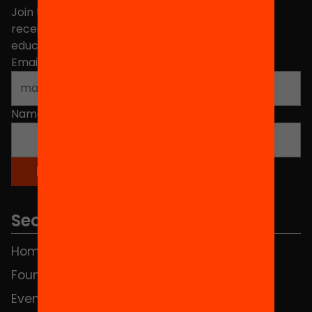
Join the more than 40,000 people who already
receive news about initiatives and projects for
educational change in Catalonia.
Email address
*
Name
*
Sections
Home
FAQS
Foundation
HUB Social
Events
Contact