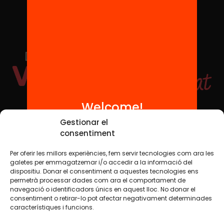
Welcome!
Social Media
Gestionar el
consentiment
Per oferir les millors experiències, fem servir tecnologies com ara les
TW
YTB
IG
FB
IN
galetes per emmagatzemar i/o accedir a la informació del
dispositiu. Donar el consentiment a aquestes tecnologies ens
permetrà processar dades com ara el comportament de
navegació o identificadors únics en aquest lloc. No donar el
consentiment o retirar-lo pot afectar negativament determinades
Legal Notice
Cookie Policy
característiques i funcions.