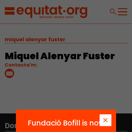
miquel alenyar fuster
Miquel Alenyar Fuster
Contacta'm:
Fundació Bofill is now
Don't miss anything.