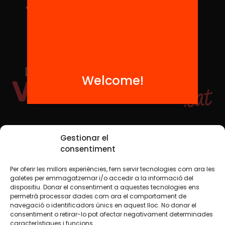
Welcome!
Social Media
Gestionar el
consentiment
Per oferir les millors experiències, fem servir tecnologies com ara les
TW
YTB
IG
FB
IN
galetes per emmagatzemar i/o accedir a la informació del
dispositiu. Donar el consentiment a aquestes tecnologies ens
permetrà processar dades com ara el comportament de
navegació o identificadors únics en aquest lloc. No donar el
consentiment o retirar-lo pot afectar negativament determinades
Legal Notice
Cookie Policy
característiques i funcions.