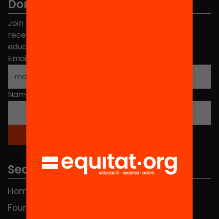
Don't miss anything.
Join the more than 40,000 people who already
receive news about initiatives and projects for
educational change in Catalonia.
Email address
*
Name
*
Sections
Home
FAQS
Foundation
HUB Social