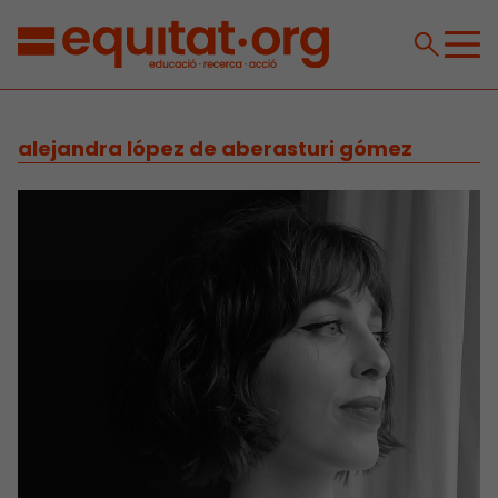
alejandra lópez de aberasturi gómez