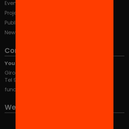
Events
Contact
Projects
Publications and videos
News
Contact
You can find us at the Social HUB
Girona 34, interior 08010 Barcelona
Tel 934 588 700
fundacio@equitat.org
We are part of...