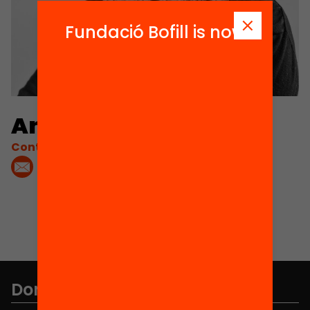
Fundació Bofill is now
Ana Alcantud
Contacta'm:
Don't miss anything.