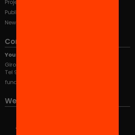
Projects
Publications and videos
News
Contact
You can find us at the Social HUB
Girona 34, interior 08010 Barcelona
Tel 934 588 700
fundacio@equitat.org
We are part of...