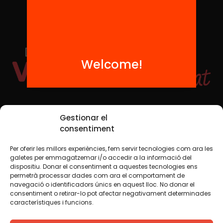
Welcome!
Social Media
Gestionar el
consentiment
Per oferir les millors experiències, fem servir tecnologies com ara les
TW
YTB
IG
FB
IN
galetes per emmagatzemar i/o accedir a la informació del
dispositiu. Donar el consentiment a aquestes tecnologies ens
permetrà processar dades com ara el comportament de
navegació o identificadors únics en aquest lloc. No donar el
consentiment o retirar-lo pot afectar negativament determinades
Legal Notice
Cookie Policy
característiques i funcions.
We believe that knowledge should be shared. That is why