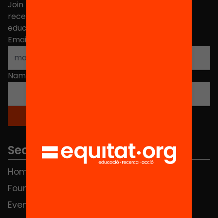
Join the more than 40,000 people who already
receive news about initiatives and projects for
educational change in Catalonia.
Email address
*
Name
*
Sections
Home
FAQS
Foundation
HUB Social
Events
Contact