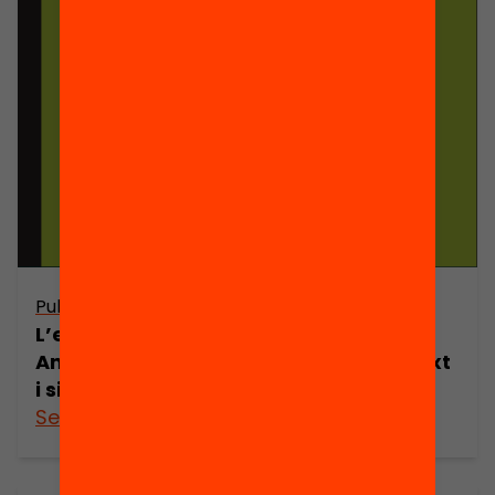
Publicació
L’estat de l’educació a Catalunya.
Anuari 2006. Volum II: Anàlisi de context
i situacions
See more