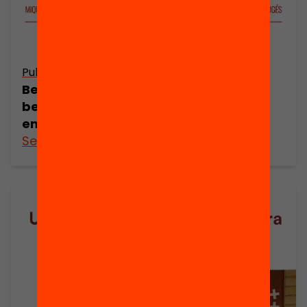
Publicació
Beca+Secundària: un programa de
beques per a la continuïtat educativa
en clau d’equitat
See more