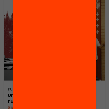
Publicació
Un programa de beques contra
l’abandonament escolar
See more