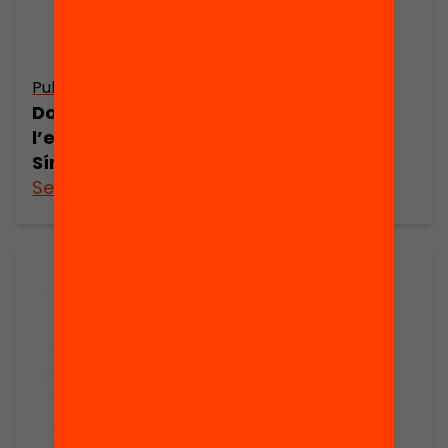
Publicació
Dossier de premsa. L’estat de
l’educació a Catalunya. Anuari 2016.
Síntesi dels resultats principals
See more