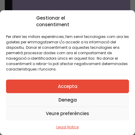
Gestionar el
consentiment
Per oferir les millors experiències, fem servir tecnologies com ara les
galetes per emmagatzemar i/o accedir a la informació del
dispositiu. Donar el consentiment a aquestes tecnologies ens
permetrà processar dades com ara el comportament de
navegació o identificadors únics en aquest lloc. No donar el
consentiment o retirar-lo pot afectar negativament determinades
característiques i funcions.
Publicació
Accepta
Introducció. L’estat de l’educació a
Denega
Catalunya. Anuari 2016 (Introducció)
See more
Veure preferències
Legal Notice