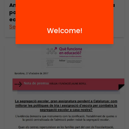
Anuari 2016. Balanç de la crisi i agenda
política per a un cicle de recuperació
econòmica (informe breu)
See more
Welcome!