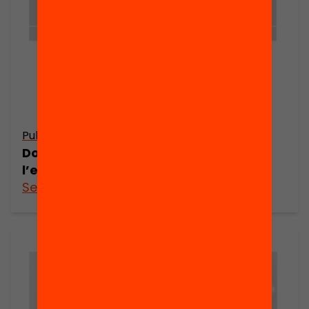
Publicació
Dossier de premsa ampliat. L’estat de
l’educació a Catalunya. Anuari 2016
See more