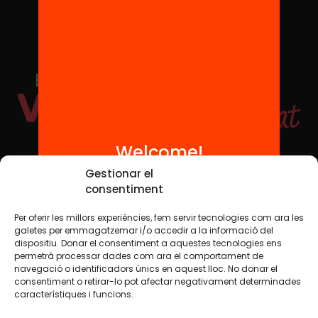
Welcome!
Social Media
Gestionar el
consentiment
Per oferir les millors experiències, fem servir tecnologies com ara les
TW
YTB
IG
FB
IN
galetes per emmagatzemar i/o accedir a la informació del
dispositiu. Donar el consentiment a aquestes tecnologies ens
permetrà processar dades com ara el comportament de
navegació o identificadors únics en aquest lloc. No donar el
consentiment o retirar-lo pot afectar negativament determinades
Legal Notice
Cookie Policy
característiques i funcions.