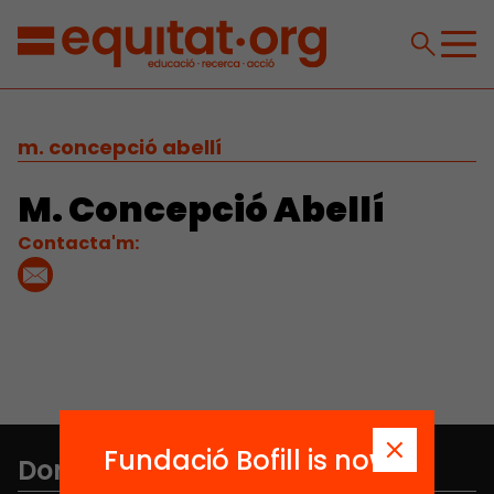
m. concepció abellí
M. Concepció Abellí
Contacta'm:
Fundació Bofill is now
Don't miss anything.