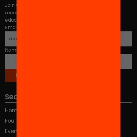
Join the more than 40,000 people who already
receive news about initiatives and projects for
educational change in Catalonia.
Email address
*
Name
*
Sections
Home
FAQS
Foundation
HUB Social
Events
Contact