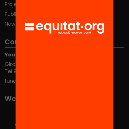
Projects
Publications and videos
News
Contact
You can find us at the Social HUB
Girona 34, interior 08010 Barcelona
Tel 934 588 700
fundacio@equitat.org
We are part of...