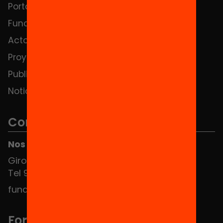
Portada
FAQS
Fundación
HUB Social
Actos
Contacto
Proyectos
Publicaciones y vídeos
Noticias
Contacto
Nos puedes encontrar en el HUB Social
Girona 34, interior 08010 Barcelona
Tel 934 588 700
fundacio@equitat.org
Formamos parte de...