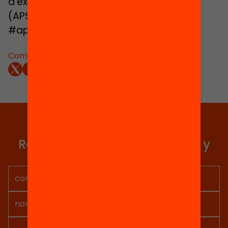
d’experiències d’aprenentatge servei
(APS).
www.aprenentatgeservei.cat
,
#aprenentatgeservei, @apscatalunya
Compartir:
Elige equidad
Recibe contenidos, iniciativas y
proyectos para implicarte.