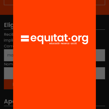
Elige equidad
Recibe contenidos, iniciativas y proyectos para
implicarte.
Correo electrónico
*
Nombre
*
Apartados