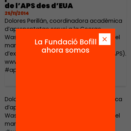
de l’APS des d’EUA
25/11/2014
Dolores Perillán, coordinadora acadèmica
d’aprenentatge servei a la George
Washington University (EUA), intervé en el
La Fundació Bofill
marc de les 5es Jornades d’intercanvi
ahora somos
d’experiències d’aprenentatge servei (APS).
www.aprenentatgeservei.cat,
#aprenentatgeservei, @apscatalunya
Dolores Perillán, coordinadora acadèmica
d’aprenentatge servei a la George
Washington University (EUA), intervé en el
marc de les 5es Jornades d’intercanvi