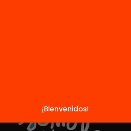
R
FAQS
i
HUB Social
Contacto
Formamos parte de...
¡Bienvenidos!