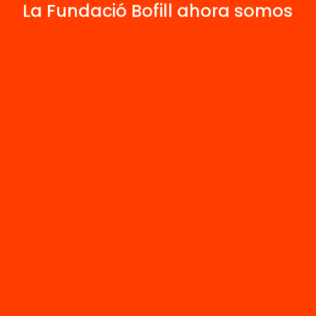
La Fundació Bofill ahora somos
S: Institut Científic Interdisciplinar