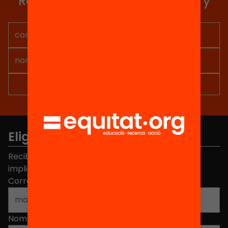
Recibe contenidos, iniciativas y
proyectos para implicarte.
Elige equidad
Recibe contenidos, iniciativas y proyectos para
implicarte.
Correo electrónico
*
Nombre
*