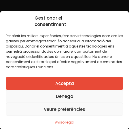
Redes sociales
Gestionar el
consentiment
Per oferir les millors experiències, fem servir tecnologies com ara les
TWT
YTB
IG
FB
IN
galetes per emmagatzemar i/o accedir a la informació del
dispositiu. Donar el consentiment a aquestes tecnologies ens
permetrà processar dades com ara el comportament de
navegació o identificadors únics en aquest lloc. No donar el
consentiment o retirar-lo pot afectar negativament determinades
Aviso legal
Política de cookies
característiques i funcions.
Creemos que el conocimiento debe compartirse. Por eso
Accepta
utilizamos una licencia Creative Commons, salvo que en
algún material indiquemos lo contrario. Le animamos a
copiar, redistribuir, remezclar o transformar y crear los
Denega
contenidos propios de esta web, para cualquier finalidad,
incluida la comercial. Sólo le pedimos que reconozca la
Veure preferències
autoría de la creación original.
Aviso legal