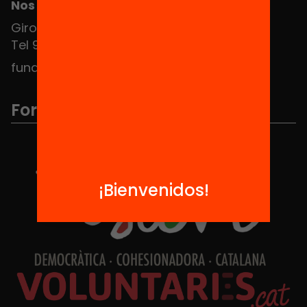
Nos puedes encontrar en el HUB Social
Girona 34, interior 08010 Barcelona
Tel 934 588 700
fundacio@equitat.org
Formamos parte de...
¡Bienvenidos!