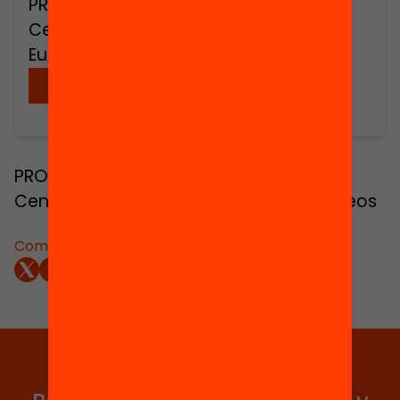
PROMOTORS: Fundación Encuentro –
Centro Internacional de Estudios
Europeos
Descargar
PROMOTORS: Fundación Encuentro –
Centro Internacional de Estudios Europeos
Compartir:
Elige equidad