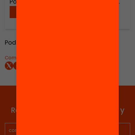
Podeu descarregar el PDF sencer aquí.
Descargar
Podeu descarregar el PDF sencer
aquí
.
Compartir:
Elige equidad
Recibe contenidos, iniciativas y
proyectos para implicarte.