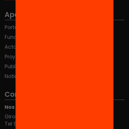
Apartados
Portada
FAQS
Fundación
HUB Social
Actos
Contacto
Proyectos
Publicaciones y vídeos
Noticias
Contacto
Nos puedes encontrar en el HUB Social
Girona 34, interior 08010 Barcelona
Tel 934 588 700