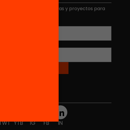
ecibe contenidos, iniciativas y proyectos para
mplicarte.
Correo electrónico
*
Nombre
*
Redes sociales
TWT
YTB
IG
FB
IN