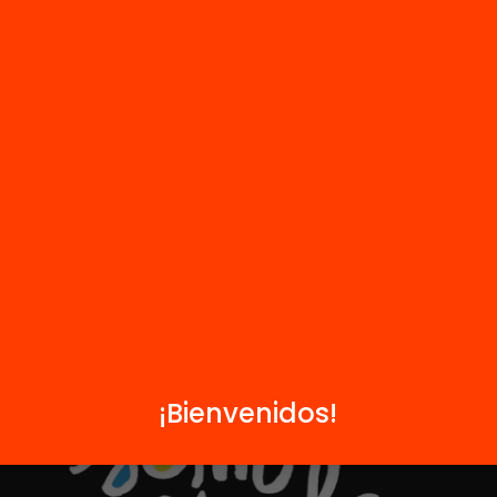
R
FAQS
i
HUB Social
Contacto
Formamos parte de...
¡Bienvenidos!