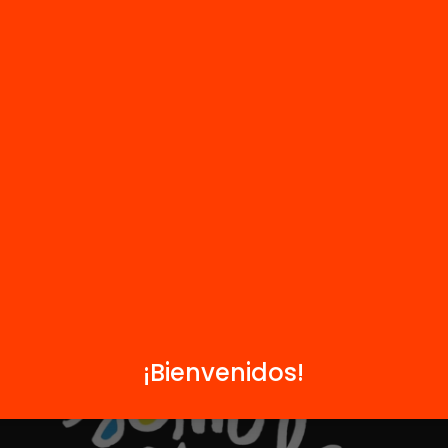
R
FAQS
i
HUB Social
Contacto
Formamos parte de...
¡Bienvenidos!