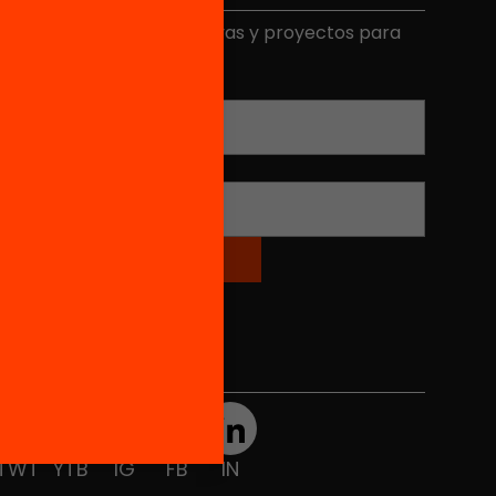
ecibe contenidos, iniciativas y proyectos para
mplicarte.
Correo electrónico
*
Nombre
*
Redes sociales
TWT
YTB
IG
FB
IN