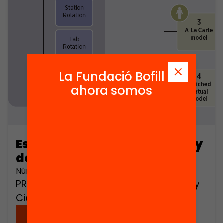
La Fundació Bofill
ahora somos
Estadística del bachillerato y
del C.O.U (part 1)
Número de páginas: 643
PROMOTORS: Ministerio de Educación y
Ciencia
Descargar