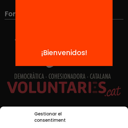
Formamos parte de...
¡Bienvenidos!
Redes sociales
Gestionar el
consentiment