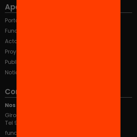
Apartados
Portada
FAQS
Fundación
HUB Social
Actos
Contacto
Proyectos
Publicaciones y vídeos
Noticias
Contacto
Nos puedes encontrar en el HUB Social
Girona 34, interior 08010 Barcelona
Tel 934 588 700
fundacio@equitat.org