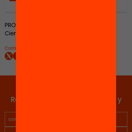
PROMOTORS: Ministerio de Educación y
Ciencia
Compartir:
Elige equidad
Recibe contenidos, iniciativas y
proyectos para implicarte.