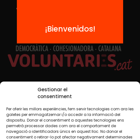
¡Bienvenidos!
Redes sociales
Gestionar el
consentiment
Per oferir les millors experiències, fem servir tecnologies com ara les
TWT
YTB
IG
FB
IN
galetes per emmagatzemar i/o accedir a la informació del
dispositiu. Donar el consentiment a aquestes tecnologies ens
permetrà processar dades com ara el comportament de
navegació o identificadors únics en aquest lloc. No donar el
consentiment o retirar-lo pot afectar negativament determinades
Aviso legal
Política de cookies