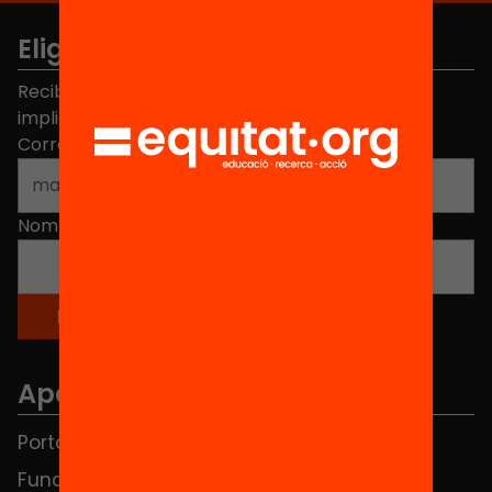
Elige equidad
Recibe contenidos, iniciativas y proyectos para
implicarte.
Correo electrónico
*
Nombre
*
Apartados
Portada
FAQS
Fundación
HUB Social