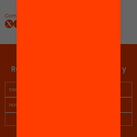
Compartir:
Elige equidad
Recibe contenidos, iniciativas y
proyectos para implicarte.