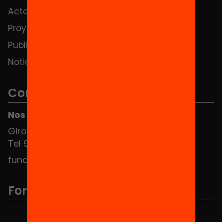
Actos
Contacto
Proyectos
Publicaciones y vídeos
Noticias
Contacto
Nos puedes encontrar en el HUB Social
Girona 34, interior 08010 Barcelona
Tel 934 588 700
fundacio@equitat.org
Formamos parte de...