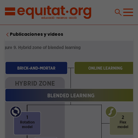
Publicaciones y videos