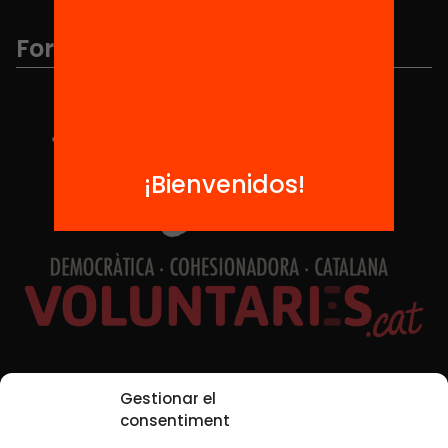
Formamos parte de...
¡Bienvenidos!
Redes sociales
Gestionar el
consentiment