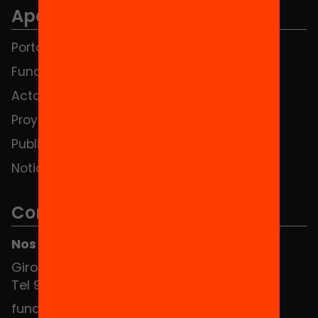
Apartados
Portada
FAQS
Fundación
HUB Social
Actos
Contacto
Proyectos
Publicaciones y vídeos
Noticias
Contacto
Nos puedes encontrar en el HUB Social
Girona 34, interior 08010 Barcelona
Tel 934 588 700
fundacio@equitat.org