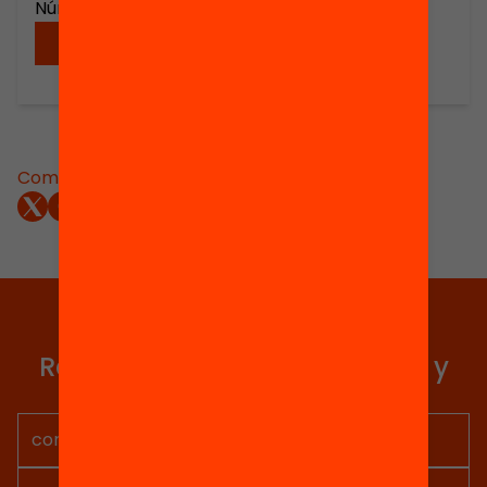
Número de páginas: 459
Descargar
Compartir:
Elige equidad
Recibe contenidos, iniciativas y
proyectos para implicarte.