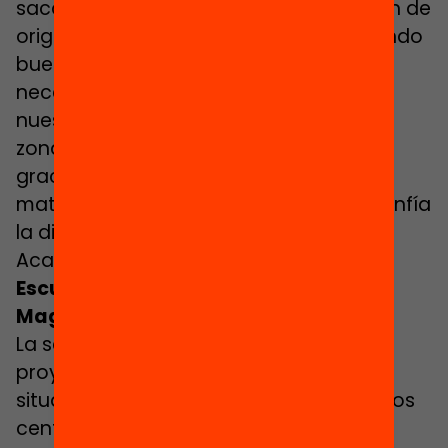
sacan buenas notas en la escuela, sean de
origen magrebí o de aquí, siguen sacando
buenas notas en el instituto”. “Lo que
necesitamos, sobre todo, es cambiar
nuestra imagen entre las familias de la
zona, y eso hará que cada vez más,
gracias al boca-oreja, vuelvan a
matricular a sus hijos en el instituto”, confía
la directora de La Ribera, de Montcada.
Acabar con la segregación es posible.
Escuelas con la huella del proyecto
Magnet
La segregación existe, y por eso el
proyecto Magnet intenta revertir la
situación favoreciendo las alianzas de los
centros con instituciones de referencia