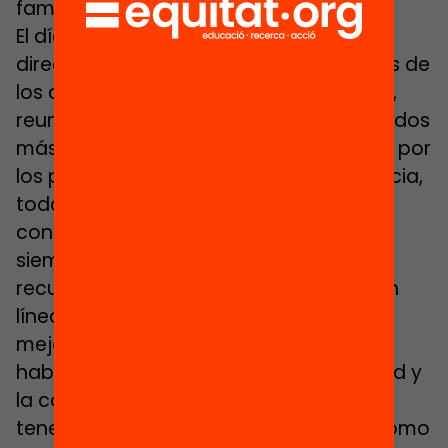
familias”.
El día a día de la mayoría de equipos
directivos y, en general, de los maestros de
los centros es un continuo de llamadas,
reuniones entre ellos para buscar métodos
más innovadores, charlas con alumnos por
los pasillos… Un no parar. En consecuencia,
todos los directores de centro
consultados en este reportaje hablan
siempre de la falta de tiempo y de
recursos que sufren. Reconocen que, en
líneas generales, las cosas han ido
mejorando en los últimos años, pero al
haber aumentado también la diversidad y
la complejidad de las escuelas, “lo que
tenemos no es suficiente”. De hecho, como