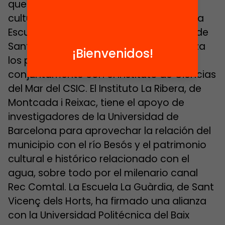
que impulsen proyectos educativos y
culturales atractivos para las familias. La
Escuela Tanit, del barrio de Santa Rosa de
Santa Coloma de Gramenet, que prioriza
¡Bienvenidos!
los proyectos científicos, trabaja
conjuntamente con el Instituto de Ciencias
del Mar del CSIC. El Instituto La Ribera, de
Montcada i Reixac, tiene el apoyo de
investigadores de la Universidad de
Barcelona para aprovechar la relación del
municipio con el río Besós y el patrimonio
cultural e histórico relacionado con el
agua, sobre todo por el milenario canal
Rec Comtal. La Escuela La Guàrdia, de Sant
Vicenç dels Horts, ha firmado una alianza
con la Universidad Politécnica del Baix