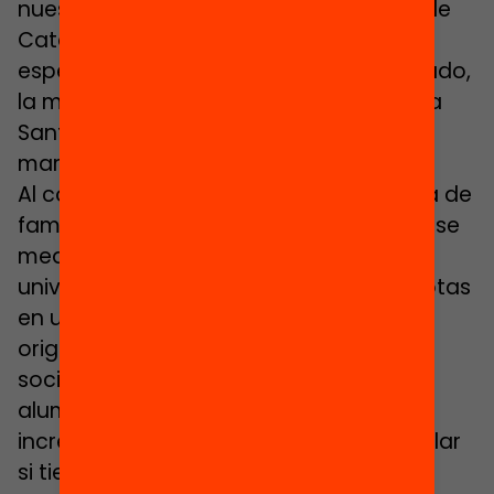
nuestra escuela está casi en la media de
Cataluña” y que ―y eso lo dice
especialmente orgullosa― “el año pasado,
la mejor alumna de las pruebas de toda
Santa Coloma fue una niña de padres
marroquíes”.
Al contrario de lo que piensa la mayoría de
familias, el alumnado de entorno de clase
media cuyos padres tienen estudios
universitarios no suele empeorar sus notas
en una escuela con chicos y chicas de
origen inmigrante o de perfil
socioeconómico bajo, mientras que el
alumnado con estos perfiles sí que
incrementa notablemente el éxito escolar
si tiene compañeros de familias