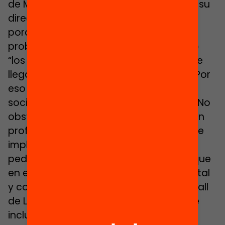
de Montcada, lo primero que responde su
directora, Àngels Longan, es tanto “el
porcentaje de alumnado que tiene
problemas económicos en casa” como
“los problemas emocionales con los que
llegan algunos”. Llueve sobre mojado. “Por
eso necesitamos realizar un abordaje
social de los problemas en el instituto”. No
obstante, este hándicap se suple con un
profesorado, en general, absolutamente
implicado. Combinan una buena labor
pedagógica y académica ―la misma que
en el resto de centros escolares― con, tal
y como explicaban en la Escuela Maragall
de Lleida, “una labor social, emocional e
incluso de orientación y ayuda a las