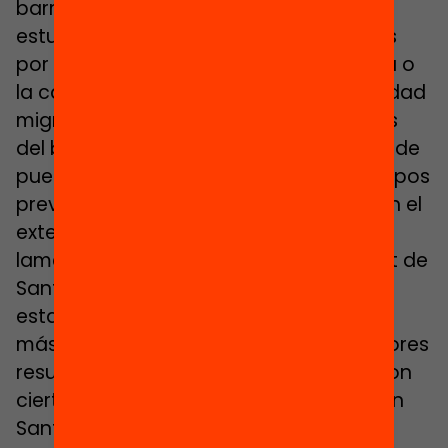
barrios. Desde hace años, expertos y
estudiantes universitarios tienen interés
por conocer su innovación pedagógica o
la capacidad de adaptarse a la diversidad
migratoria, pero, en cambio, las familias
del barrio ni siquiera van a las jornadas de
puertas abiertas para romper estereotipos
previos. “Tenemos una mejor imagen en el
exterior que entre nuestros vecinos”, se
lamenta la directora de la escuela Tanit de
Santa Coloma. “Los rumores sobre que
estas escuelas con más inmigrantes o
más alumnos empobrecidos tienen peores
resultados hacen daño, y no siempre son
ciertos”, concluyen desde La Guàrdia, en
Sant Vicenç, ya que “los alumnos que