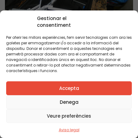
Quan un equip docent es planteja iniciar un
Gestionar el
canvi
consentiment
Per oferir les millors experiències, fem servir tecnologies com ara les
galetes per emmagatzemar i/o accedir a la informació del
dispositiu. Donar el consentiment a aquestes tecnologies ens
BLOG
permetrà processar dades com ara el comportament de
navegació o identificadors únics en aquest lloc. No donar el
consentiment o retirar-lo pot afectar negativament determinades
característiques i funcions.
Accepta
Denega
Veure preferències
Famílies Magnet, famílies implicades
Aviso legal