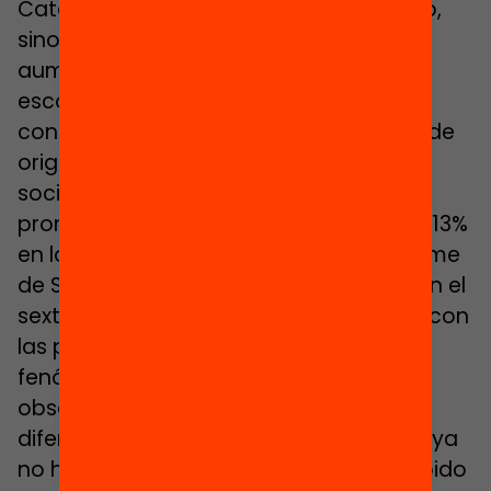
Cataluña no solo no está disminuyendo,
sino que en estos últimos tiempos ha
aumentado. El índice de segregación
escolar, fenómeno por el que se
concentran porcentajes de alumnado de
origen inmigrante o de nivel
socioeconómico bajo por encima del
promedio del barrio, ha aumentado un 13%
en los últimos diez años. Según un informe
de Save The Children, España se sitúa en el
sexto lugar de la clasificación europea con
las puntuaciones más altas de este
fenómeno. En los últimos años se ha
observado un incremento de las
diferencias entre escuelas públicas ―y ya
no hablemos de las concertadas― debido