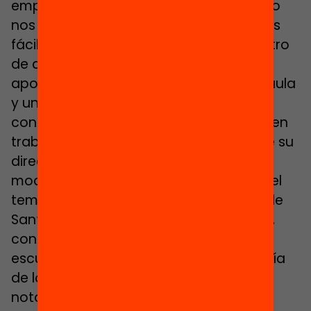
empezamos de cero con él y a veces no
nos podemos ni comunicar con él. No es
fácil. Pero precisamente por ser un centro
de alta complejidad tenemos mucho
apoyo en la acogida, menos ratio por aula
y un profesorado que vive en un reto
continuo por innovar y demostrar el buen
trabajo que llevamos a cabo”, defiende su
directora, Isabel Santiago. De todos
modos, hay que romper tópicos sobre el
tema del rendimiento académico: desde
Santa Coloma, la directora Montse Ruiz,
con treinta años de experiencia en la
escuela, explica que “la inmensa mayoría
de los alumnos salen adelante”, que “la
nota media en las pruebas de sexto de