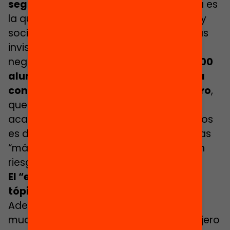
segregación étnica
. Si bien esta última es
la que más preocupa a escala política y
social, la segregación de clase es la más
invisible y la que tiene un impacto más
negativo en la sociedad.
Más de 200.000
alumnos estudian en centros con una
concentración alta de familias en paro
,
que perciben la renta mínima o que
acaban de llegar al país. En estos centros
es donde se concentran los niños y niñas
“más vulnerables” de Cataluña y con un
riesgo de exclusión social muy elevado.
El “efecto compañero”, rompiendo
tópicos sobre los migrantes
Además, algunas escuelas acogen a
muchos más alumnos de origen extranjero