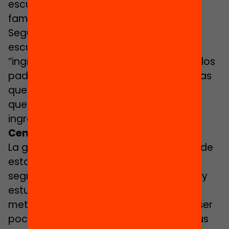
escuelas, como las de Nou Barris, las
familias aportan 250 euros de media.
Según el Síndic, eso supone que unas
escuelas públicas llegan a tener un
“ingreso anual privado” ―realizado por los
padres― de unos 196.000 euros, mientras
que otras, por el mismo concepto, se
quedan en solo unos 50.000 euros de
ingresos privados.
Centros acostumbrados a innovar
La gran paradoja es que los proyectos de
estas escuelas que luchan contra la
segregación a menudo son premiados y
estudiados por su innovadora
metodología, pero estos éxitos suelen ser
poco conocidos entre los vecinos de sus