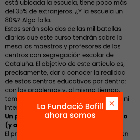
está ubicada la escuela, tiene poco más
del 35% de extranjeros. ¿Y la escuela un
80%? Algo falla.
Estas serán solo dos de las mil batallas
diarias que este curso tendrán sobre la
mesa los maestros y profesores de los
centros con segregación escolar de
Cataluña. El objetivo de este artículo es,
precisamente, dar a conocer la realidad
de estos centros educativos por dentro:
con los problemas y, al mismo tiempo,
también con las soluciones. Sin tópicos ni
La Fundació Bofill
intermediarios. Que hablen ellos.
ahora somos
Un problema educativo poco conocido
(y a menudo mal explicado)
El problema de la segregación escolar en