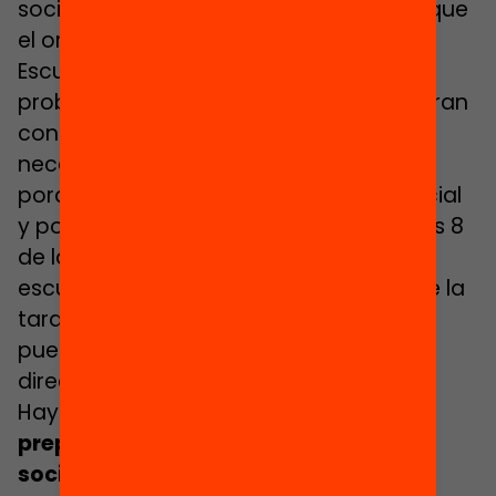
socioeconómicos son más relevantes que
el origen migrante del alumnado. “En la
Escuela Tanit de Santa Coloma el
problema grave es que tenemos una gran
concentración de alumnos con
necesidades educativas especiales
porque vienen de familias en riesgo social
y pobres. Tenemos niños que salen a las 8
de la mañana de su casa para ir a la
escuela y que no vuelven hasta las 8 de la
tarde porque sus padres trabajan o no
pueden ocuparse de ellos”, expone la
directora del centro, Montse Ruiz.
Hay estudios que demuestran la
preponderancia de la segregación
socioeconómica por encima de la