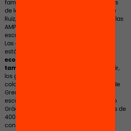
familias no se implican en las cuestiones
de la escuela, se nota”, asegura Montse
Ruiz, desde Santa Coloma. La fuerza de las
AMPA es un tema clave para todas las
escuelas.
Las desigualdades escolares también
están relacionadas con las
barreras
económicas de acceso presentes
también en la escuela pública
: es decir,
los gastos para las excursiones, las
colonias o el material escolar. El Síndic de
Greuges asegura que en el caso de
escuelas de barrios barceloneses como
Gràcia o Sarrià, las familias abonan más de
400 euros al año de cuota en estos
conceptos, mientras que en otras