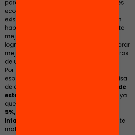
porcentaje de alumnos con necesidades
económicas y sociales especiales, no
existiría el problema de la segregación ni
habría escuelas públicas supuestamente
mejores o peores”. Sostienen que para
lograrlo “bastaría con repartir y reequilibrar
mejor el alumnado entre todos los centros
de una misma población”.
Por eso, Xavier Bonal, sociólogo y
especialista en segregación escolar, avisa
de que “hay que
mejorar la detección de
este tipo de alumnado
e
n la primaria”, ya
que hasta ahora
la detección es de un
5%, mientras que la tasa de pobreza
infantil en Cataluña es del 30%
. Por este
motivo, Bonal también apuesta por la