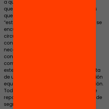
a que algunos centros escolares han
quedado, según explican los profesores
que están sobre el terreno,
“estigmatizados” por el barrio en el que se
encuentran, por los falsos rumores que
circulan entre los vecinos y/o por una
concentración de alumnado con
necesidades educativas especiales o
condiciones socioeconómicas
complicadas. El problema se ha ido
extendiendo en los últimos años por falta
de una política decidida de escolarización
equilibrada por parte de la Administración.
Todas las escuelas consultadas en este
reportaje creen que cuando hablamos de
segregación los problemas