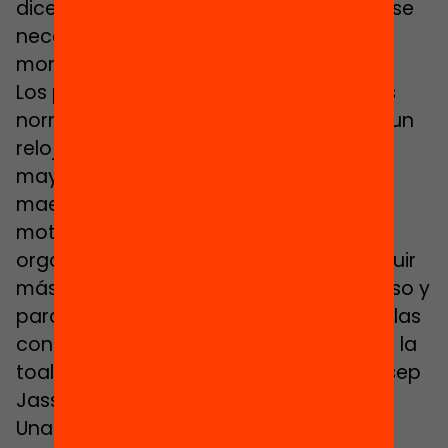
dice Longan, de Montcada, lo que más se
necesita es “tiempo para parar un
momento y pensar”.
Los profesores de este tipo de escuelas
normalmente trabajan más horas que un
reloj y aseguran estar sometidos a una
mayor presión. No obstante, estos
maestros y profesores suelen estar
motivados para revertir la situación y
organizan reuniones extra para conseguir
más matriculados para el siguiente curso y
para pensar en cómo innovar en escuelas
con tanta complejidad. “Nunca tiramos la
toalla ante un problema”, reivindica Josep
Jassé, de la Escuela La Guàrdia.
Una de las peticiones generales para