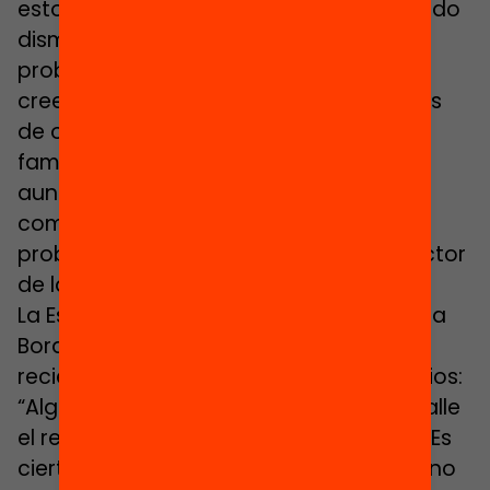
estos últimos años la matrícula ha estado
disminuyendo. “La sociedad tiene un
problema de racismo y xenofobia, y
creemos que el hecho de tener alumnos
de origen inmigrante hace que algunas
familias no quieran venir a la escuela,
aunque el alumnado sale con todas las
competencias académicas sin
problemas”, asegura Josep Jassé, director
de la escuela.
La Escuela Joan Maragall, del barrio de la
Bordeta de Lleida, también ha sufrido
recientemente el mismo tipo de prejuicios:
“Algunos padres tienen miedo de que falle
el rendimiento académico de sus hijos. Es
cierto que cuando llega un nuevo alumno