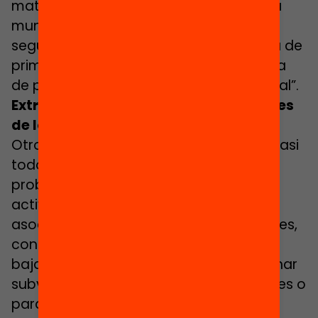
matrícula única, a través de una oficina
municipal que adjudicaría el alumnado
según criterios claros, fuera del sistema de
primera opción y a través de un sistema
de puntos que fuera “mejor que el actual”.
Extraescolares y AMPA, más relevantes
de lo que parecen
Otro detalle no menor que comentan casi
todos los centros consultados es el
problema de disponer de escasas
actividades extraescolares y de unas
asociaciones de madres y padres débiles,
con poca participación o cuotas muy
bajas, o que desconocen cómo gestionar
subvenciones o ayudas para actividades o
para el comedor escolar. “Cuando las