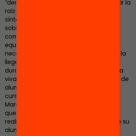
“decididas” y “proactivas” para combatir la
raíz de la segregación escolar, no el
síntoma. Los directores de las escuelas,
sobre todo si ya son centros de alta
complejidad, se quejan de la falta de
equilibrio respecto al alumnado con
necesidades educativas especiales, de la
llegada constante de alumnos nuevos
durante el curso a causa de la matrícula
viva y de las ratios especialmente altas de
alumnado en el aula en determinados
cursos. El equipo directivo del Joan
Maragall de Lleida se ilusiona pensando
que “si todas las escuelas fueran
realmente iguales en la composición de su
alumnado, y todas tuvieran el mismo