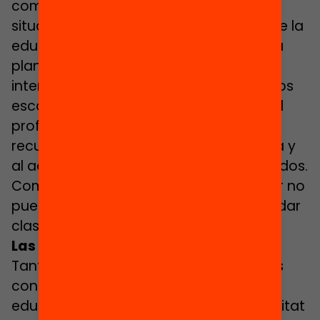
combatir la segregación pasa por la
situación laboral de los profesionales de la
educación: una mayor estabilidad de la
plantilla, la reducción de la cifra de
interinos ―que en algunos de los centros
escolares entrevistados llega al 70% del
profesorado— y el aumento de los
recursos dedicados a aulas de acogida y
al acompañamiento de los recién llegados.
Como dice Longan, a veces “el profesor no
puede entrar en un aula, abrir el libro y dar
clase como si no pasara nada”.
Las derivadas de la matrícula viva
Tanto los expertos como los profesores
consultados reclaman unas políticas
educativas municipales o de la Generalitat