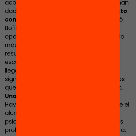
acomodadas. Es lo que los estudiosos han
dado en llamar los
beneficios del “efecto
compañero”
. Según apunta la Fundació
Bofill, la segregación escolar reduce las
oportunidades educativas del alumnado
más desfavorecido y, en cambio, los
resultados de los alumnos nativos en
escuelas con alta presencia de recién
llegados no presentan una diferencia
significativa respecto a los de los nativos
que no estudian en centros segregados.
Unos maestros implicados al 200%
Hay una cara oculta de la pobreza entre el
alumnado: la cuestión emocional y
psicológica. Cuando se pregunta por los
problemas que tiene el Instituto La Ribera,