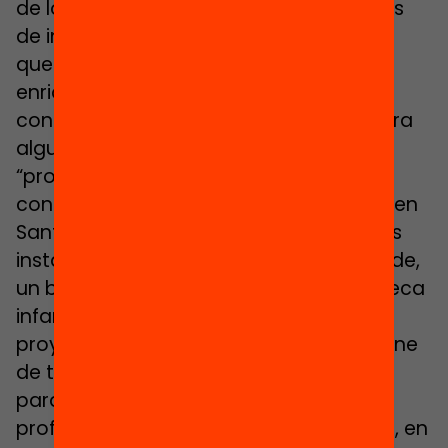
de lo que les tocaría por los porcentajes
de inmigración que hay en su barrio. Lo
que para muchas escuelas es un
enriquecimiento cultural y de
conocimiento de un mundo diverso, para
algunos padres se ha convertido en un
“problema”. Un buen ejemplo de esta
contradicción es la Escuela La Guàrdia, en
Sant Vicenç dels Horts: cuenta con unas
instalaciones renovadas, un patio grande,
un bosque dentro de la escuela, biblioteca
infantil, luz natural en las aulas y un
proyecto pedagógico innovador; dispone
de tabletas con finalidades educativas
para los alumnos y cuenta con un
profesorado motivado…. Y sin embargo, en