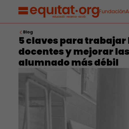
Fundación
A
Blog
5 claves para trabajar 
docentes y mejorar la
alumnado más débil