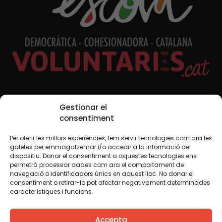
Redes sociales
Gestionar el
consentiment
Per oferir les millors experiències, fem servir tecnologies com ara les
TWT
YTB
IG
FB
IN
galetes per emmagatzemar i/o accedir a la informació del
dispositiu. Donar el consentiment a aquestes tecnologies ens
permetrà processar dades com ara el comportament de
navegació o identificadors únics en aquest lloc. No donar el
consentiment o retirar-lo pot afectar negativament determinades
Aviso legal
Política de cookies
característiques i funcions.
Creemos que el conocimiento debe compartirse. Por eso
Accepta
utilizamos una licencia Creative Commons, salvo que en