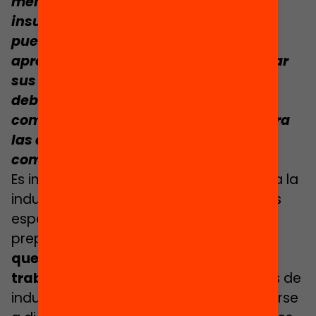
mentoría proporcionan una ayuda
insustituible a los maestros noveles,
puesto que les permiten ―si se sabe
aprovechar la oportunidad― identificar
sus puntos fuertes y también sus
debilidades en conocimientos,
competencias, actitudes y valores para
las que sea recomendable formación
complementaria.
Es importante que la formación previa a la
inducción sea buena, pero no podemos
esperar, por muy buena que sea, que
prepare para
todos los desafíos a los
que van a enfrentarse en su primer
trabajo como docente
. Los programas de
inducción conllevan tener que enfrentarse