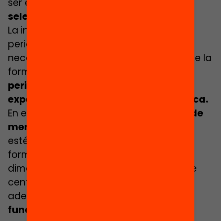
ser especialmente cuidadosos en la
selección y formación de mentores
.
La inducción no puede consistir en un
periodo de más prácticas como las
necesarias y ya llevadas a cabo durante la
formación inicial, sino que
debe ser un
periodo de acompañamiento rico en
experiencia y reflexión sobre la práctica.
En este sentido, es preciso que el
plan de
mentoría
esté garantizado por los centros
formadores de noveles como una
dimensión de su proyecto educativo de
centro, y con mentores formados
adecuadamente para su función.
Una
función que hay que reconocer