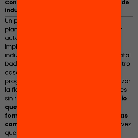
Consideraciones para un buen sistema de
inducción
Un programa de inducción puede
plantearse a muchos niveles, desde dar
autonomía a las escuelas para que
implementen su propio proceso de
inducción hasta centrarlo a escala estatal.
Dado que la profesión docente en nuestro
caso es una profesión regulada, los
programas de inducción deben garantizar
la flexibilidad y movilidad de los docentes
sin restricciones. Y para ello
es necesario
que el programa sea compartido,
formalizado y reconocido por todas las
comunidades y a escala estatal
, a la vez
que se tienen en cuenta los distintos