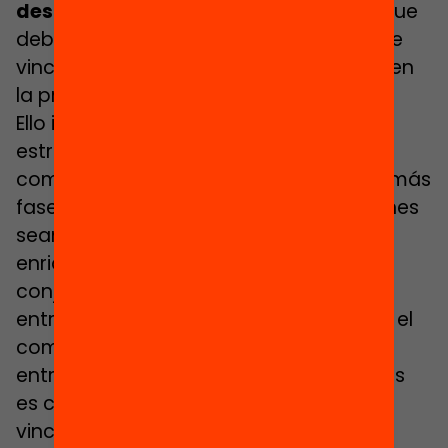
desarrollo profesional
docente, sino que
debe ser una fase más del continuo que
vincula la formación previa, la entrada en
la profesión y la formación continua.
Ello implica mantener una relación
estrecha y directa con las instituciones
competentes y responsables de las demás
fases, para conseguir que las transiciones
sean más fluidas y, a la vez, se pueda
enriquecer y mejorar el proceso en
conjunto con las retroalimentaciones
entre las distintas fases. La implicación, el
compromiso y el trabajo colaborativo
entre todos los participantes implicados
es clave en la consecución de esta
vinculación.