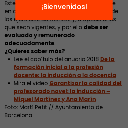
Este
periodo de inducción
debe tenerse
¡Bienvenidos!
en cuenta en la selección y valoración de
los ejercicios de méritos y/o oposiciones
que sean vigentes, y por ello
debe ser
evaluado y remunerado
adecuadamente
.
¿Quieres saber más?
Lee el capítulo del anuario 2018
De la
formación inicial a la profesión
docente: la inducción a la docencia
Mira el vídeo
Garantizar la calidad del
profesorado novel: la inducción –
Miquel Martínez
y
Ana Marín
Foto: Martí Petit // Ayuntamiento de
Barcelona