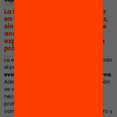
La inducción no puede consistir
en un periodo de más prácticas,
sino que debe ser un periodo de
acompañamiento rico en
experiencia y reflexión sobre la
práctica.
La evaluación debe estar presente en todo
el periodo e
integrar autoevaluación,
evaluación interna y evaluación externa
.
Además, debe propiciar que la evaluación
se viva como una práctica habitual y
necesaria a lo largo del desarrollo
profesional. En este sentido, hay que
contar con planes de mentoría de centro y