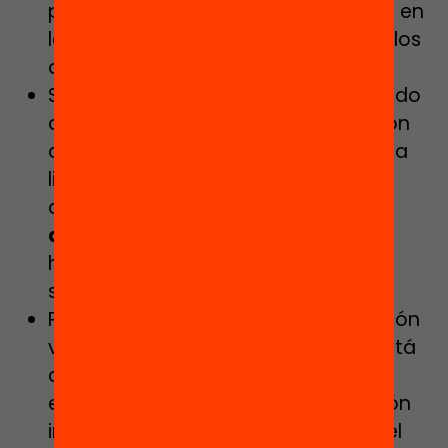
propósito del programa se centrará en
la
mejora de las competencias
de los
docentes.
Si el programa de inducción va dirigido
al nuevo profesorado, ya en posesión
del título pero que no dispone de una
licencia para enseñar, la inducción
deberá tener
carácter más
acreditativo
, para verificar las
habilidades docentes y la decisión
sobre la entrada en la profesión.
Por último, si el programa de inducción
va dirigido al profesorado que no está
calificado ni tiene licencia para
enseñar, la división entre la formación
inicial y la inducción se desdibuja y el