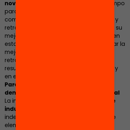
novel
y que le ofrezca momentos y tiempo
para la reflexión sobre su práctica, así
como referencias por parte del mentor y
retroalimentación para poder propiciar su
mejora como profesional. Saber vivir bien
esta tensión entre acompañar, estimular la
mejora del novel, corregir y ofrecer
retroalimentación sobre su actividad
resulta clave en la función de mentoría y
en el bienestar del novel.
Para terminar: vinculación con las
demás fases del desarrollo profesional
La implementación de un
programa de
inducción
no puede ser una fase
independiente e inconexa en el resto de
elementos que forman parte del