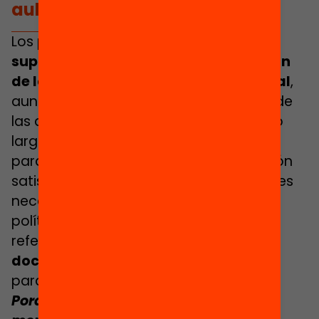
aula.
Los programas de inducción
no deben
suponer
, en ningún caso, una
reducción
de las prácticas de la formación inicial
,
aunque pueden ayudar a una revisión de
las distintas tipologías de prácticas a lo
largo de los estudios. Y, en todo caso, y
para garantizar la calidad y la realización
satisfactoria del periodo de inducción, es
necesario disponer de un marco de
política común y de un marco de
referencia para las
competencias
docentes
para las distintas fases formativas.
Porque los programas de inducción y