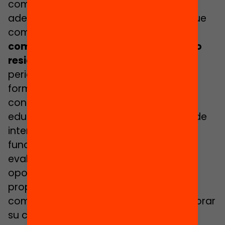
como docente en cualquier centro,
además de la formación académica que
combine teoría y práctica,
haya que
completar un año de formación como
residente en un centro
. Debe ser un
periodo de formación y evaluación
formativa para el novel previo a su
contratación laboral en un centro
educativo, a la integración en la bolsa de
interinos y, en definitiva, al acceso a la
función docente. En caso de que la
evaluación sea desfavorable, sería
oportuno facilitar al participante
propuestas de formación
complementarias para que pueda mejorar
su calidad como docente.