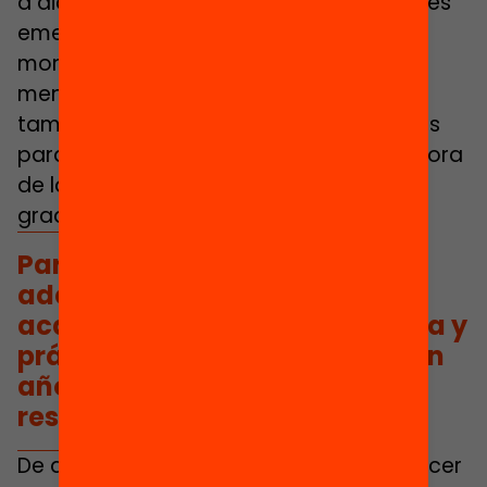
a dichos retos y también a las cuestiones
emergentes escolares y sociales del
momento. Por último, pero no por ello
menos importante, estos programas
también pueden ser buenos indicadores
para las universidades de cara a la mejora
de la calidad en la formación de sus
graduados.
Para ejercer como docente,
además de la formación
académica que combine teoría y
práctica, hay que completar un
año de formación como
residente en un centro.
De ahí que consideremos que para ejercer