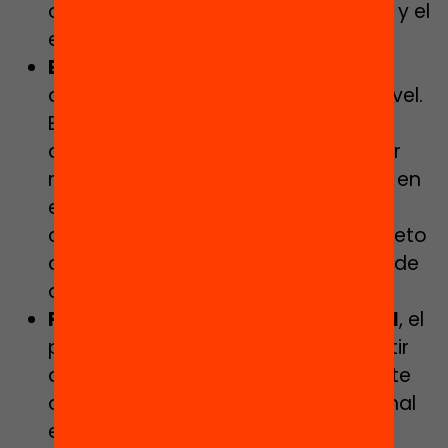
confianza e incrementa la ansiedad y el
estrés.
En la dimensión profesional
, debe
desarrollar las competencias del novel.
Este apoyo debe focalizarse en el
desarrollo de habilidades para saber
regular la convivencia y la dinámica en
el aula, y para profundizar en el
conocimiento de los contenidos objeto
de su docencia y de las estrategias de
aprendizaje y enseñanza.
Finalmente, en la dimensión social
, el
programa de inducción debe permitir
apoyar al novel para que forme parte
de la comunidad escolar y profesional
en un entorno de aprendizaje