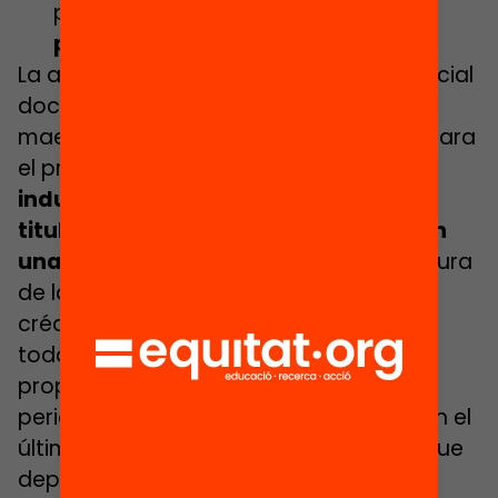
programa en sí
puede resultar una
prolongación de la formación
.
La actual regulación de la formación inicial
docente ―nivel de grado para los
maestros y máster de corta duración para
el profesorado― sitúa
el periodo de
inducción con posterioridad a la
titulación de grado o de máster, y con
una duración de un curso
. Si la estructura
de la formación inicial fuera de 180
créditos de grado y 120 de máster para
todos los docentes, tal como hemos
propuesto en distintas ocasiones, el
periodo de inducción podría consistir en el
último año de máster, con un acceso que
dependería del número de plazas en