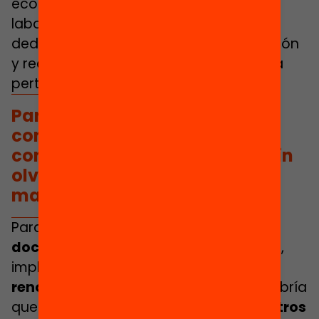
económicamente, pero ante todo
laboralmente, en tiempo para la
dedicación a la planificación, preparación
y realización de las labores de mentoría
pertinentes.
Para la labor de mentor,
conviene contar con docentes
con experiencia reconocida, sin
olvidar al profesorado y los
maestros jubilados.
Para esta labor conviene contar con
docentes con experiencia reconocida
,
implicados en
movimientos de
renovación pedagógica
. Tampoco habría
que olvidar al
profesorado y los maestros