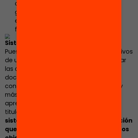
colaborativo en el centro y entre los
grupos de interés del sistema
educativo, como por ejemplo las
familias y la comunidad próxima.
Sistema de evaluación y mentoría
Puesto que uno de los principales objetivos
de un programa de inducción es mejorar
las competencias y habilidades de los
docentes, así como propiciar un
conocimiento práctico más completo y
más saber escolar que el que puede
aprenderse durante las prácticas de la
titulación,
es necesario contar con un
sistema preciso y riguroso de evaluación
que garantice la consecución de dichos
objetivos
.