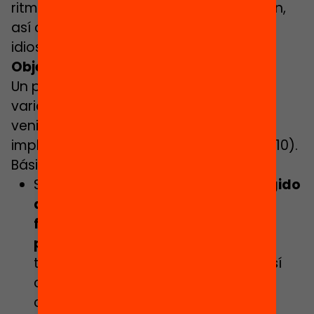
ritmos e iniciativas para su implantación,
así como las características y la
idiosincrasia de cada comunidad.
Objetivos de la inducción:
Un programa de inducción puede tener
varias funcionalidades, e incluso puede
venir determinado por el momento de
implementación (Comisión Europea, 2010).
Básicamente:
Si el programa de inducción
va dirigido
a nuevos profesores que han
finalizado la formación inicial del
profesorado
y han obtenido la
titulación oficial correspondiente, así
como la licencia o el permiso
correspondientes para enseñar, el