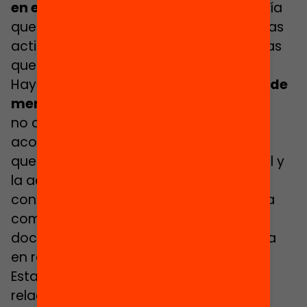
en estado de jubilación
. Además, habría
que prestar especial atención al perfil, las
actitudes y las aptitudes de las personas
que desarrollen labores de mentoría.
Hay que tener presente que
la función de
mentoría
no consiste simplemente en acoger y
acompañar, ni tampoco en adiestrar, y
que su objetivo no es la evaluación final y
la acreditación del docente. Muy al
contrario, hay que entender la mentoría
como un conjunto de acciones que un
docente con más experiencia desarrolla
en relación con un novel.
Estas acciones deben tejer una red de
relaciones que
genere confianza en el