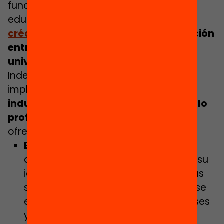
función de las necesidades del sistema
educativo y
un valor equivalente a 60
créditos
, y desarrollado en colaboración
entre la Administración y las
universidades
.
Independientemente del momento de
implementación,
todo periodo de
inducción debe enriquecer el desarrollo
profesional del futuro docente
,
ofreciendo apoyo a 3 dimensiones:
En la dimensión personal
, debe
apoyar al novel para que desarrolle su
identidad como docente y supere las
situaciones de dificultad en las que se
encuentra inmerso los primeros meses
y años, en los que disminuye la