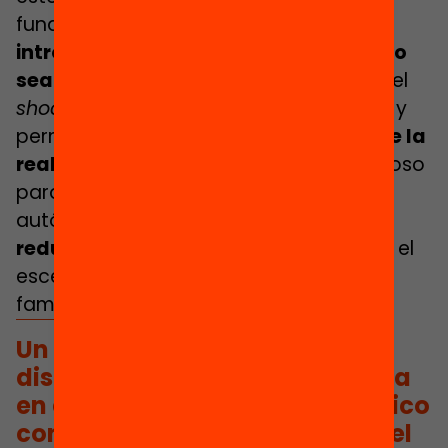
fundamental, porque
permite que la
introducción a la profesión docente no
sea un proceso desconocido.
Reduce el
shock
que supone la puesta en escena y
permite
un auténtico conocimiento de la
realidad
, un acompañamiento cuidadoso
para que el maestro consiga ser
autónomo profesionalmente y una
reducción de las incertidumbres
ante el
escenario del aula, el alumnado y sus
familias, y los colegas.
Un periodo de inducción
disminuye el
shock
de la puesta
en escena y permite un auténtico
conocimiento de la realidad del