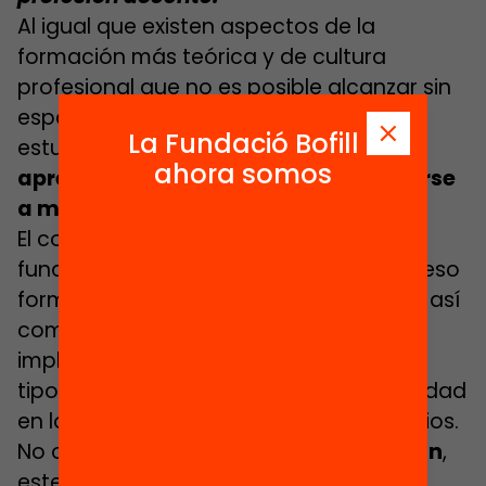
Al igual que existen aspectos de la
formación más teórica y de cultura
profesional que no es posible alcanzar sin
espacios y momentos de reflexión y de
La Fundació Bofill
estudio, sabemos que existen
ahora somos
aprendizajes que no pueden construirse
a menos que sea en la práctica.
El componente práctico tiene sentido
fundamental a lo largo de todo el proceso
formativo de los futuros docentes, y es así
como se implementa o debería
implementarse, mediante distintas
tipologías y con mayor o menor intensidad
en los distintos momentos de los estudios.
No obstante,
en el periodo de inducción
,
este componente práctico es aún más