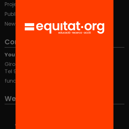
Projects
Publications and videos
News
Contact
You can find us at the Social HUB
Girona 34, interior 08010 Barcelona
Tel 934 588 700
fundacio@equitat.org
We are part of...