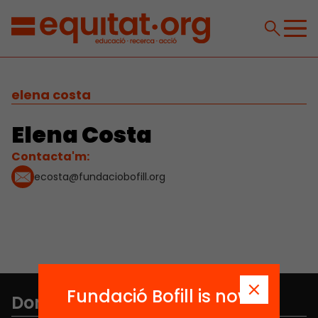
elena costa
Elena Costa
Contacta'm:
ecosta@fundaciobofill.org
Fundació Bofill is now
Don't miss anything.