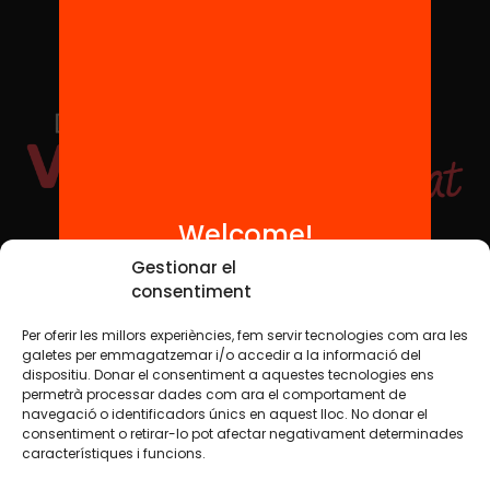
Welcome!
Social Media
Gestionar el
consentiment
Per oferir les millors experiències, fem servir tecnologies com ara les
TW
YTB
IG
FB
IN
galetes per emmagatzemar i/o accedir a la informació del
dispositiu. Donar el consentiment a aquestes tecnologies ens
permetrà processar dades com ara el comportament de
navegació o identificadors únics en aquest lloc. No donar el
consentiment o retirar-lo pot afectar negativament determinades
Legal Notice
Cookie Policy
característiques i funcions.