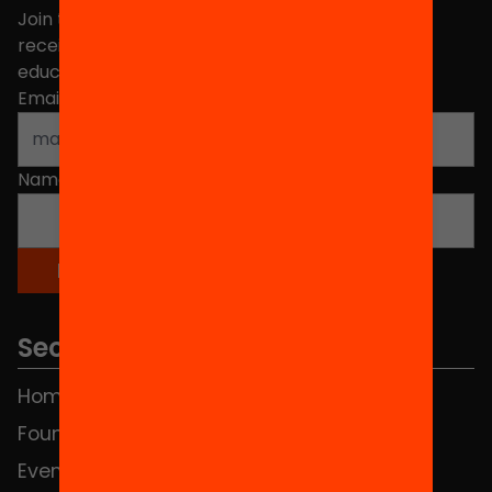
Join the more than 40,000 people who already
receive news about initiatives and projects for
educational change in Catalonia.
Email address
*
Name
*
Sections
Home
FAQS
Foundation
HUB Social
Events
Contact