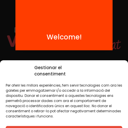
Welcome!
Social Media
Gestionar el
consentiment
Per oferir les millors experiències, fem servir tecnologies com ara les
TW
YTB
IG
FB
IN
galetes per emmagatzemar i/o accedir a la informació del
dispositiu. Donar el consentiment a aquestes tecnologies ens
permetrà processar dades com ara el comportament de
navegació o identificadors únics en aquest lloc. No donar el
consentiment o retirar-lo pot afectar negativament determinades
Legal Notice
Cookie Policy
característiques i funcions.
We believe that knowledge should be shared. That is why