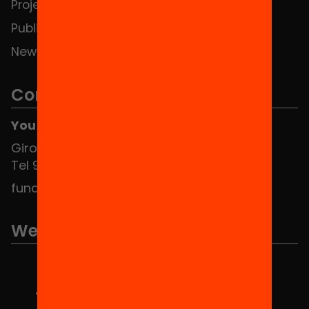
Projects
Publications and videos
News
Contact
You can find us at the Social HUB
Girona 34, interior 08010 Barcelona
Tel 934 588 700
fundacio@equitat.org
We are part of...