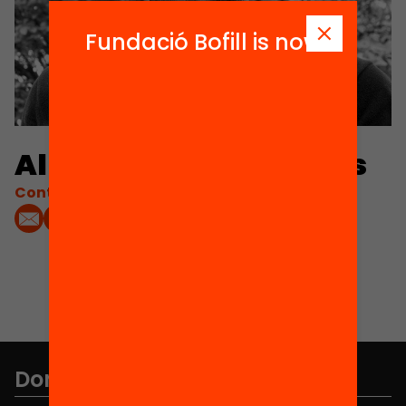
Fundació Bofill is now
Albert Arcarons Feixas
Contacta'm:
Don't miss anything.