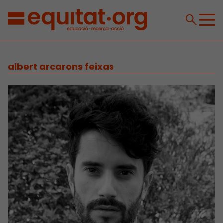
albert arcarons feixas