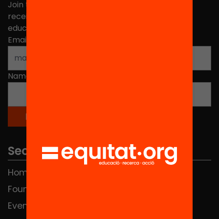
Join the more than 40,000 people who already
receive news about initiatives and projects for
educational change in Catalonia.
Email address
*
Name
*
Sections
Home
FAQS
Foundation
HUB Social
Events
Contact