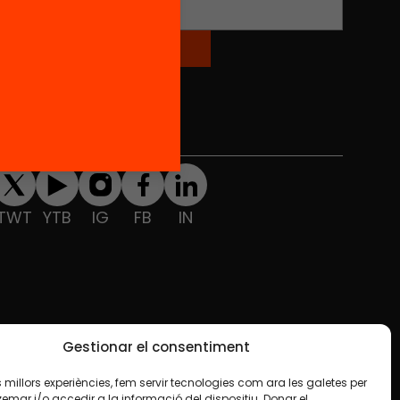
Redes sociales
TWT
YTB
IG
FB
IN
Gestionar el consentiment
les millors experiències, fem servir tecnologies com ara les galetes per
ar i/o accedir a la informació del dispositiu. Donar el