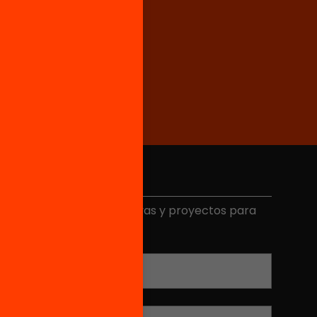
Elige equidad
ecibe contenidos, iniciativas y proyectos para
mplicarte.
Correo electrónico
*
Nombre
*