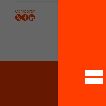
Compartir:
Acompa
famili
que las
acompaña
la ESO y
Castellv