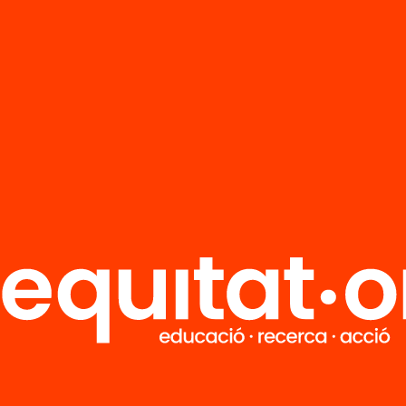
ñamiento en los estudios. Orientaciones p
as con adolescentes
contiene ideas y recursos
 familias de alumnado adolescente puedan
r a sus hijos e hijas en la transición entre el 
 el inicio de la secundaria postobligatoria. Auto
i.
Elige equidad
Recibe contenidos, iniciativas y
proyectos para implicarte.