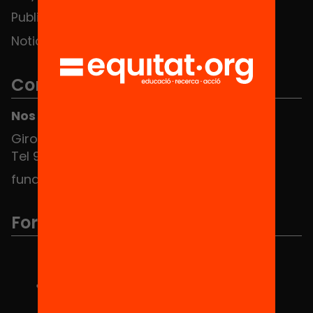
Publicaciones y vídeos
Noticias
Contacto
Nos puedes encontrar en el HUB Social
Girona 34, interior 08010 Barcelona
Tel 934 588 700
fundacio@equitat.org
Formamos parte de...