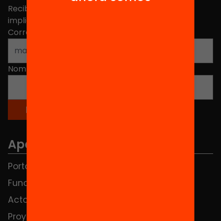
Recibe contenidos, iniciativas y proyectos para
implicarte.
Correo electrónico
*
Nombre
*
Apartados
Portada
FAQS
Fundación
HUB Social
Actos
Contacto
Proyectos