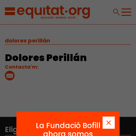
dolores perillán
Dolores Perillán
Contacta'm:
La Fundació Bofill
Elige equidad
ahora somos