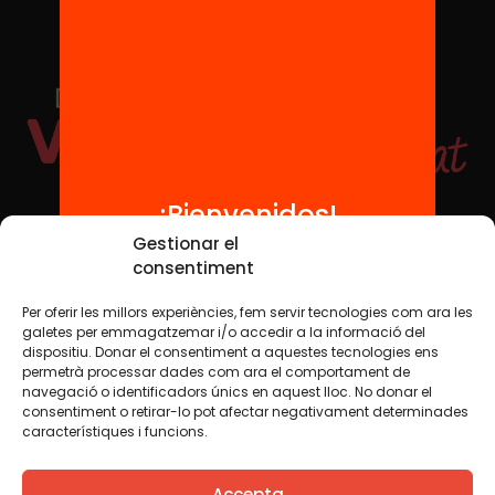
¡Bienvenidos!
Redes sociales
Gestionar el
consentiment
Per oferir les millors experiències, fem servir tecnologies com ara les
TWT
YTB
IG
FB
IN
galetes per emmagatzemar i/o accedir a la informació del
dispositiu. Donar el consentiment a aquestes tecnologies ens
permetrà processar dades com ara el comportament de
navegació o identificadors únics en aquest lloc. No donar el
consentiment o retirar-lo pot afectar negativament determinades
Aviso legal
Política de cookies
característiques i funcions.
Creemos que el conocimiento debe compartirse. Por eso
Accepta