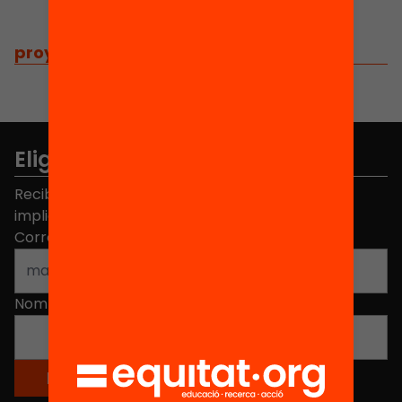
proyectos
/
proyectos relacionados
Elige equidad
Recibe contenidos, iniciativas y proyectos para
implicarte.
Correo electrónico
*
Nombre
*