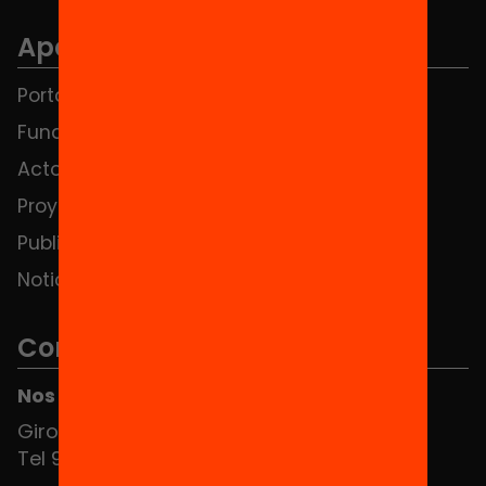
Apartados
Portada
FAQS
Fundación
HUB Social
Actos
Contacto
Proyectos
Publicaciones y vídeos
Noticias
Contacto
Nos puedes encontrar en el HUB Social
Girona 34, interior 08010 Barcelona
Tel 934 588 700