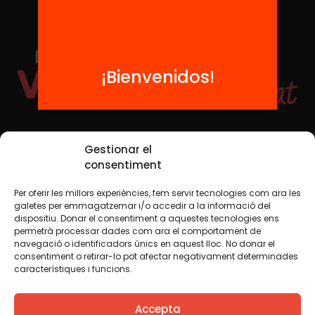
¡Bienvenidos!
Redes sociales
Gestionar el
consentiment
Per oferir les millors experiències, fem servir tecnologies com ara les
TWT
YTB
IG
FB
IN
galetes per emmagatzemar i/o accedir a la informació del
dispositiu. Donar el consentiment a aquestes tecnologies ens
permetrà processar dades com ara el comportament de
navegació o identificadors únics en aquest lloc. No donar el
consentiment o retirar-lo pot afectar negativament determinades
Aviso legal
Política de cookies
característiques i funcions.
Creemos que el conocimiento debe compartirse. Por eso
Accepta
utilizamos una licencia Creative Commons, salvo que en