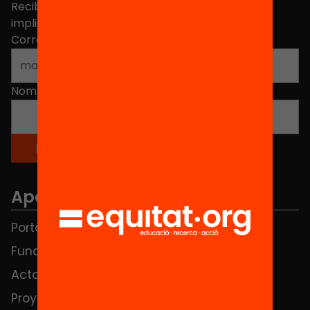
Recibe contenidos, iniciativas y proyectos para
implicarte.
Correo electrónico
*
Nombre
*
Apartados
Portada
FAQS
Fundación
HUB Social
Actos
Contacto
Proyectos