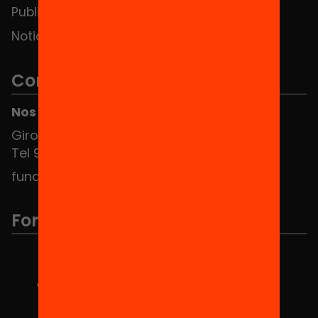
Publicaciones y vídeos
Noticias
Contacto
Nos puedes encontrar en el HUB Social
Girona 34, interior 08010 Barcelona
Tel 934 588 700
fundacio@equitat.org
Formamos parte de...