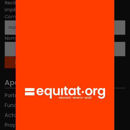
Recibe contenidos, iniciativas y proyectos para
implicarte.
Correo electrónico
*
Nombre
*
Apartados
Portada
FAQS
Fundación
HUB Social
Actos
Contacto
Proyectos