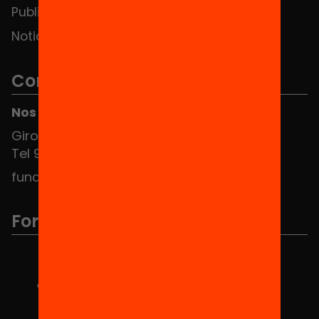
Publicaciones y vídeos
Noticias
Contacto
Nos puedes encontrar en el HUB Social
Girona 34, interior 08010 Barcelona
Tel 934 588 700
fundacio@equitat.org
Formamos parte de...