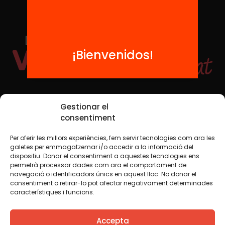
¡Bienvenidos!
Redes sociales
Gestionar el
consentiment
Per oferir les millors experiències, fem servir tecnologies com ara les
TWT
YTB
IG
FB
IN
galetes per emmagatzemar i/o accedir a la informació del
dispositiu. Donar el consentiment a aquestes tecnologies ens
permetrà processar dades com ara el comportament de
navegació o identificadors únics en aquest lloc. No donar el
consentiment o retirar-lo pot afectar negativament determinades
Aviso legal
Política de cookies
característiques i funcions.
Creemos que el conocimiento debe compartirse. Por eso
Accepta
utilizamos una licencia Creative Commons, salvo que en