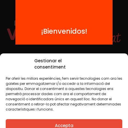
¡Bienvenidos!
Redes sociales
Gestionar el
consentiment
Per oferir les millors experiències, fem servir tecnologies com ara les
TWT
YTB
IG
FB
IN
galetes per emmagatzemar i/o accedir a la informació del
dispositiu. Donar el consentiment a aquestes tecnologies ens
permetrà processar dades com ara el comportament de
navegació o identificadors únics en aquest lloc. No donar el
consentiment o retirar-lo pot afectar negativament determinades
Aviso legal
Política de cookies
característiques i funcions.
Creemos que el conocimiento debe compartirse. Por eso
Accepta
utilizamos una licencia Creative Commons, salvo que en