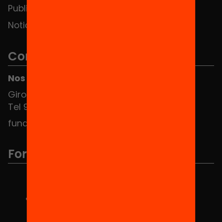
Publicaciones y vídeos
Noticias
Contacto
Nos puedes encontrar en el HUB Social
Girona 34, interior 08010 Barcelona
Tel 934 588 700
fundacio@equitat.org
Formamos parte de...