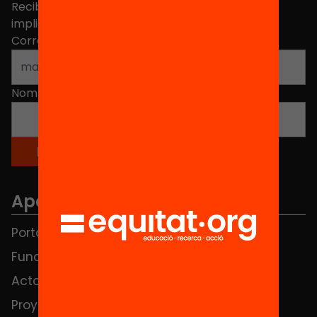
Recibe contenidos, iniciativas y proyectos para
implicarte.
Correo electrónico
*
Nombre
*
Apartados
Portada
FAQS
Fundación
HUB Social
Actos
Contacto
Proyectos