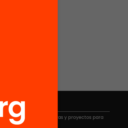
Elige equidad
ecibe contenidos, iniciativas y proyectos para
mplicarte.