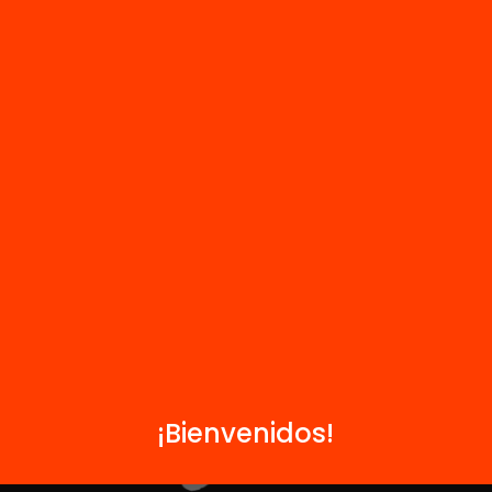
HUB Social
Contacto
Formamos parte de...
¡Bienvenidos!