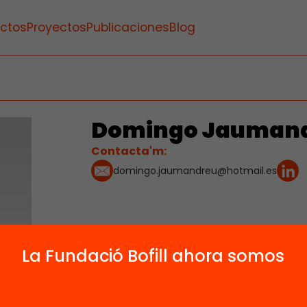
ctos
Proyectos
Publicaciones
Blog
Domingo Jaumandr
Contacta'm:
domingo.jaumandreu@hotmail.es
La Fundació Bofill ahora somos