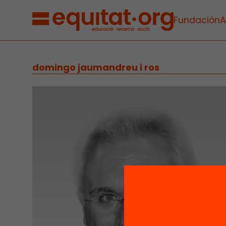
Fundación
A
domingo jaumandreu i ros