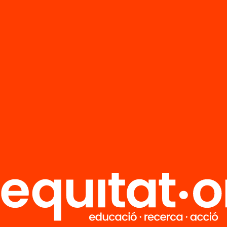
R
FAQS
i