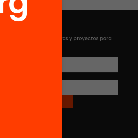
Elige equidad
ecibe contenidos, iniciativas y proyectos para
mplicarte.
Correo electrónico
*
Nombre
*
Redes sociales