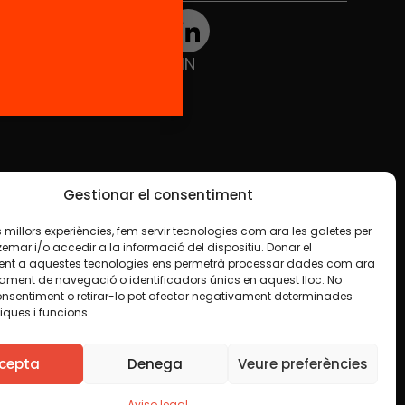
TWT
YTB
IG
FB
IN
Gestionar el consentiment
les millors experiències, fem servir tecnologies com ara les galetes per
ar i/o accedir a la informació del dispositiu. Donar el
nt a aquestes tecnologies ens permetrà processar dades com ara
ament de navegació o identificadors únics en aquest lloc. No
onsentiment o retirar-lo pot afectar negativament determinades
iques i funcions.
ue en algún material indiquemos lo contrario. Le
lquier finalidad, incluida la comercial. Sólo le
cepta
Denega
Veure preferències
Aviso legal