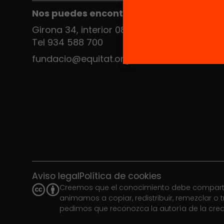
Nos puedes encontrar en el HUB Social
Girona 34, interior 08010 Barcelona
Tel 934 588 700
fundacio@equitat.org
Aviso legal
Política de cookies
Creemos que el conocimiento debe compartirs
animamos a copiar, redistribuir, remezclar o t
pedimos que reconozca la autoría de la creac