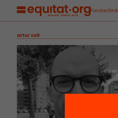
Fundación
A
artur coll