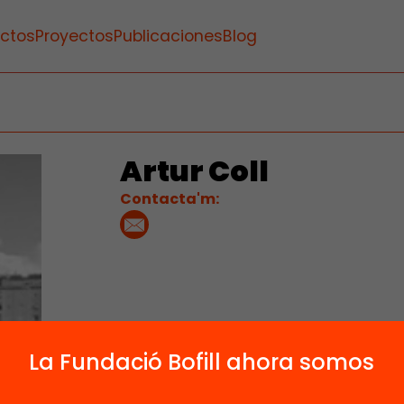
ctos
Proyectos
Publicaciones
Blog
Artur Coll
Contacta'm:
La Fundació Bofill ahora somos