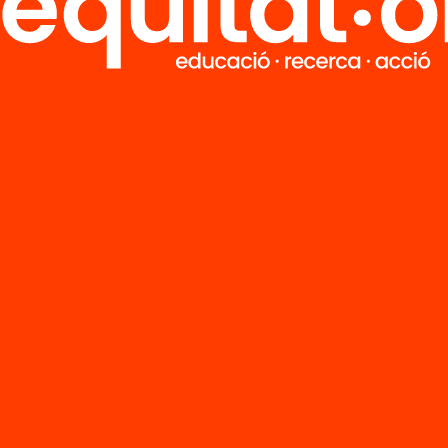
R
FAQS
i
HUB Social
Contacto
Formamos parte de...