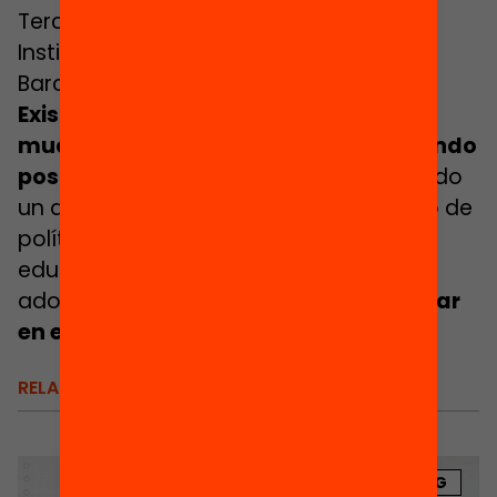
Tercer Sector Social de Cataluña, y el
Instituto de Infancia y Adolescencia de
Barcelona, entre otras instituciones.
Existe un consenso institucional, y
muchos municipios ya lo están haciendo
posible,
pero todavía no se ha producido
un despliegue generalizado y sostenido de
políticas de país a favor de la equidad
educativa fuera de la escuela en la
adolescencia.
¿ Nos ponemos a trabajar
en ello con todas nuestras fuerzas?
RELACIONADOS
BLOG