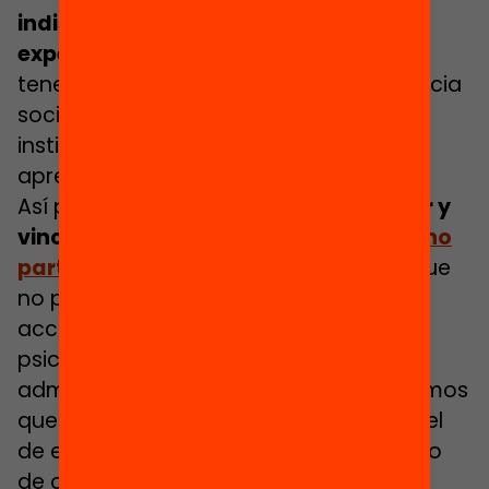
indispensable de aprendizajes y
experiencias.
Y es urgente, porque
tenemos unos indicadores de emergencia
social disparados sobre los que varias
instituciones nos están alertando y
apremiando a actuar ya.
Así pues,
el reto consiste en identificar y
vincular al
20% de adolescentes que no
participan en estas actividades
porque
no pueden superar los obstáculos de
acceso, ya sean económicos, sociales,
psicológicos, culturales, informativos,
administrativos, etc., y de los que sabemos
que pertenecen a familias con bajo nivel
de estudios, con bajo nivel de ingresos o
de origen inmigrante.