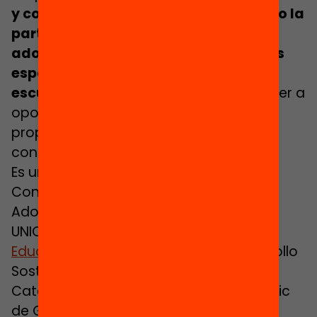
y con recursos sostenidos en el tiempo la
participación y el acceso de los
adolescentes a las actividades y a los
espacios educativos más allá de la
escuela.
Garantizar que pueden acceder a
oportunidades y experiencias que les
proporcionen más aprendizajes, más
confianza y más futuro.
Es un derecho reconocido por la
Convención de Derechos de los Niños y
Adolescentes. En la Agenda 2030 de la
UNICEF. En la
Carta de las Ciudades
Educadoras
. En los Objetivos de Desarrollo
Sostenible de las Naciones Unidas. Y en
Cataluña, lo reivindican también el Síndic
de Greuges, la Mesa de Entidades del