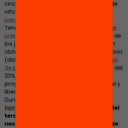
cinco años se han triplicado los casos de
niños que hacen un
uso adictivo de
pantallas
, que han crecido hasta el 10%.
Tenemos las
tasas de abandono escolar
prematuro
más altas de Europa: un 19% de
los jóvenes de entre 18 y 24 años no han
obtenido ninguna titulación posobligatoria
(dato de 2019). Y se ha disparado la
tasa
de paro juvenil
hasta récords históricos del
33%, lo que corta de raíz numerosos
proyectos de emancipación, autonomía y
libertad.
Durante la pandemia,
el 30% de las
familias atendidas
en las entidades del
tercer sector no podían cubrir las
necesidades económicas derivadas de