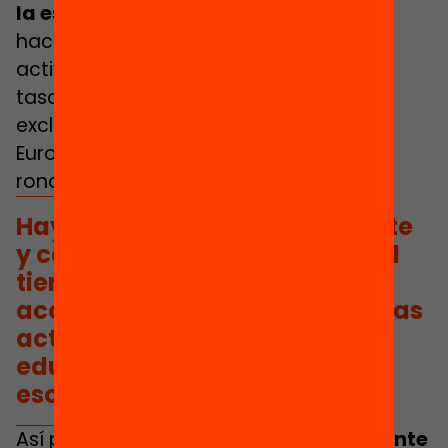
la escolarización
, y el 36% no podían
hacer frente a los gastos de las
actividades extraescolares. Además, la
tasa de jóvenes en riesgo de pobreza y
exclusión social es de las más altas de
Europa después de Rumanía y Grecia,
rondando el 33%.
Hay que promover activamente
y con recursos sostenidos en el
tiempo la participación y el
acceso de los adolescentes a las
actividades y a los espacios
educativos más allá de la
escuela.
Así pues,
hay que promover activamente