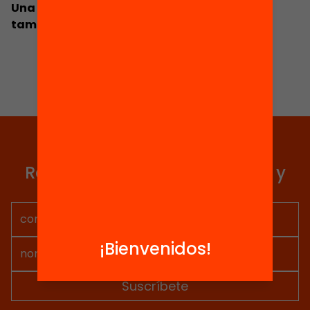
Una política de país per impulsar l’equitat
també fora l’escola
Elige equidad
Recibe contenidos, iniciativas y
proyectos para implicarte.
¡Bienvenidos!