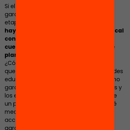
Si el objetivo de la política local es
garantizar oportunidades vitales en la
etapa adolescente,
hay que estructurar una actuación local
con mirada amplia y equitativa, que
cuente con todos los actores y que se
plantee cuestiones esenciales.
¿Cómo llegamos a los colectivos que
quedan fuera del acceso a oportunidades
educativas más allá del instituto? ¿Cómo
garantizamos que todas las actividades y
los espacios cuenten con el respaldo de
un proyecto educativo poderoso? ¿Qué
medidas de accesibilidad facilitarían el
acceso a los adolescentes? ¿Cómo
garantizar la mirada integral a las