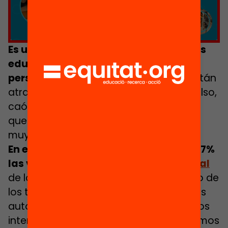
marketing y permitir este contenido
Es urgente hacer llegar oportunidades
educativas, que son un tesoro, a las
personas de entre 12 y 18 años
,
que están
atravesando el territorio a veces convulso,
caótico y extraño de la adolescencia, y
que están iniciando transiciones vitales
muy relevantes para su futuro.
En el último año han aumentado un 47%
las visitas a urgencias en
salud mental
de los adolescentes, con un incremento de
los trastornos alimentarios y los intentos
autolesivos. Y han aumentado un 27% los
intentos de suicidio. Además, en los últimos