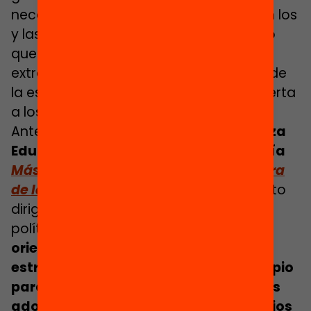
necesidades de esta etapa? ¿Obtienen los
y las adolescentes lo que necesitan y lo
que les interesa en las actividades
extraescolares y en los espacios fuera de
la escuela? ¿Estamos adecuando la oferta
a los y las adolescentes?
Ante todos estos retos,
desde la alianza
Educació 360 hemos elaborado la guía
Más adolescentes disfrutando del fuera
de la escuela
.
Se trata de un documento
dirigido a responsables y técnicos de la
política local que recoge y ordena
orientaciones que ayudan a pensar y
estructurar una estrategia de municipio
para impulsar la participación de más
adolescentes en actividades y espacios