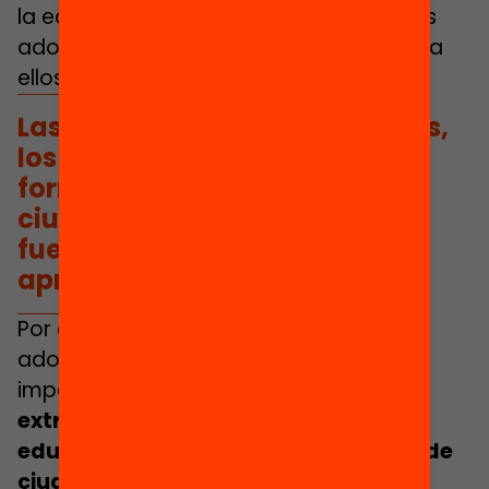
la equidad educativa. Todas y todos las
adolescentes deberían poder acceder a
ellos, sin obstáculos.
Las actividades extraescolares,
los espacios de educación no
formal y los proyectos de
ciudadanía activa son una
fuente indispensable de
aprendizajes y experiencias.
Por ello, promover la participación de
adolescentes en los municipios es
importante.
Porque las actividades
extraescolares, los espacios de
educación no formal y los proyectos de
ciudadanía activa son una fuente