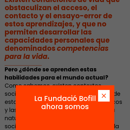
obstaculizan el acceso, el
contacto y el ensayo-error de
estos aprendizajes, y que no
permiten desarrollar las
capacidades personales que
denominados
competencias
para la vida
.
Pero ¿dónde se aprenden estas
habilidades para el mundo actual?
Como sabemos, existen contextos
sociales que no facilitan la adquisición de
La Fundació Bofill
estas competencias, en los que los chicos
ahora somos
y las chicas no las desarrollan de forma
natural en el propio proceso de
socialización. Existen condiciones de vida