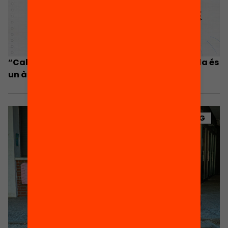
“Cal que el Govern es cregui que el fora escola és
un àmbit a prioritzar i hi inverteixi”
BLOG