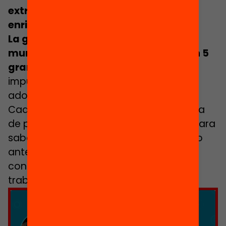
extraescolares de calidad y
enriquecedores
para su aprendizaje.
La guía propone 24 actuaciones
municipales concretas agrupadas en 5
grandes líneas estratégicas
para
impulsar y consolidar la participación
adolescente en el fuera de la escuela.
Cada línea estratégica va acompañada
de preguntas para la autoevaluación para
saber en qué situación está el municipio
antes de trabajar esta línea y qué ha
conseguido después de haberla
trabajado.
Haz clic para aceptar cookies de