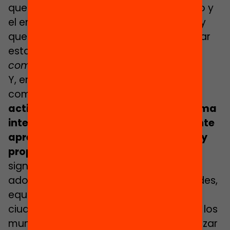
que obstaculizan el acceso, el contacto y
el ensayo-error de estos aprendizajes, y
que no permiten, por lo tanto, desarrollar
estas capacidades que denominamos
competencias para la vida
.
Y, en cambio, en los municipios, en la
comunidad,
existen espacios y
actividades que sí promueven de forma
intencionada, sistemática y consciente
aprendizajes necesarios para la vida y
proporcionan experiencias vitales
significativas y ricas para los y las
adolescentes. Estos espacios, actividades,
equipamientos, entidades e iniciativas
ciudadanas son los activos de valor de los
municipios y de los barrios para garantizar