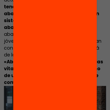
tenemos cada año, un 40% acaban
abandonando. Por tanto, la repetición
sistemática no redunda en menos
abandono escolar»
, entendiendo por
abandono prematuro la formación de
jóvenes de entre 18 y 24 años que no han
conseguido ninguna formación más allá
de la ESO.
«Abandono es sinónimo de trayectorias
vitales frágiles, abandono es sinónimo
de un futuro colectivo muy vulnerable
como país»