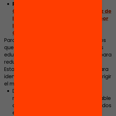
Relacionado:
La primera Semana
Cero Abandono culmina con la voz de
los jóvenes y la alerta de la OCDE por
los deberes pendientes que tiene
Cataluña
Para Cerna, existen varios ámbitos en los
que considera que las administraciones
educativas del Estado podrían actuar para
reducir la AEP:
Establecer una aproximación común para
identificar las ‘escuelas vulnerables’ y dirigir
el máximo de recursos posibles.
Desarrollar un marco de trabajo
regulador para la distribución equitable
de los recursos educacionales basados
​​en la vulnerabilidad del cuerpo de