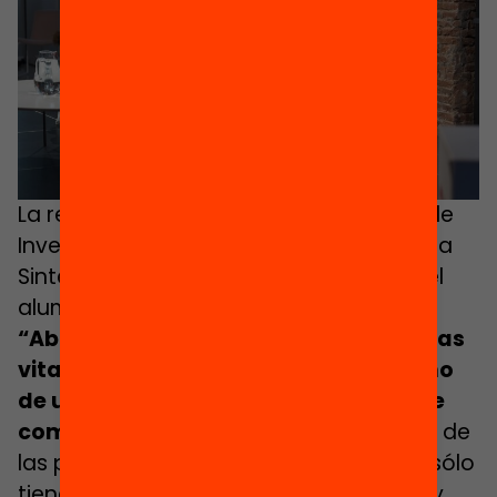
La responsable de proyectos del Área de
Investigación de la Fundación Bofill, Elena
Sintes, ha sintetizado qué supone que el
alumnado cuelgue sus estudios
:
“Abandono es sinónimo de trayectorias
vitales frágiles, abandono es sinónimo
de un futuro colectivo muy vulnerable
como país
.” Verdés ha añadido: «El 41% de
las personas que ahora están en paro sólo
tienen la ESO como estudios máximos, y