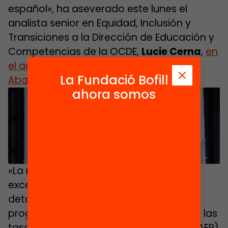
español», ha aseverado este lunes el
analista senior en Equidad, Inclusión y
Transiciones a la Dirección de Educación y
Competencias de la OCDE,
Lucie Cerna
,
en
el acto de clausura de la Semana Cero
La Fundació Bofill
Abandono.
ahora somos
Haz clic para aceptar cookies de
marketing y permitir este contenido
«La repetición debería ser algo muy
excepcional», considera Cema, quien
detalló que en todo el Estado se ha
progresado mucho a la hora de reducir las
tasas de Abandono Escolar Prematur (AEP)