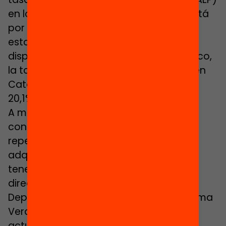
en los últimos 15 años. «Pero todavía está
por encima del objetivo del 9% que ha
establecido la UE, habiendo grandes
disparidades territoriales. En el País Vasco,
la tasa de AEP es del 5%, mientras que en
Cataluña es del 13,7%, y en las Islas, del
20,1%», ha expuesto.
A menudo desde el ámbito docente se
considera que obligar a un alumno a
repetir servirá para que mejore su
adquisición de conocimientos y pueda
tener una vida formativa plena. La
directora general de Alumnado del
Departamento de Educación y FP, Gemma
Verdés, ha contextualizado la situación
actual:
«Del total de repetidores que