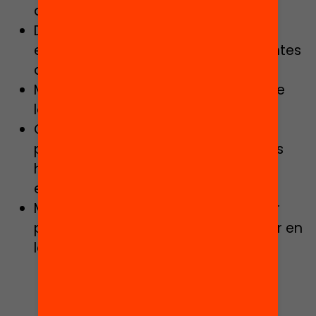
alumnado
Desarrollar la capacidad de los
educadores para educar a estudiantes
diversos.
Mejorar los procesos de selección de
los maestros
Continuar invirtiendo en la
profesionalización y desarrollo de las
habilidades de los directores de
escuela.
Mejorar los climas escolares y seguir
promoviendo la flexibilidad curricular en
las necesidades del alumnado.