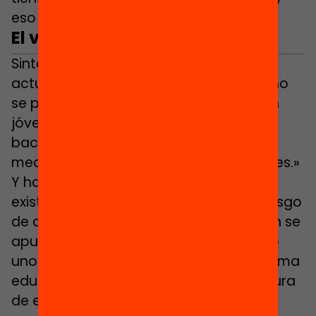
eso si la tienen.»
El vacío después de la ESO
Sintes ha contextualizado el momento
actual: «El grueso principal del abandono
se produce justo al terminar la ESO, con
jóvenes que no se matriculan ni en
bachillerato ni en la FP. Por tanto, las
medidas preventivas son imprescindibles.»
Y ha avisado: «Hemos detectado que
existe una insuficiente detección del riesgo
de abandonar.» Desde la OCDE también se
apuntaba a esta falta de análisis como
uno de los riesgos que presenta el sistema
educativo en el Estado: «Hay poca cultura
de evaluación y de intercambio de