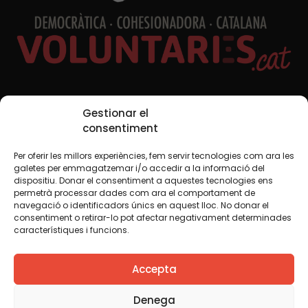
Redes sociales
Gestionar el
consentiment
Per oferir les millors experiències, fem servir tecnologies com ara les
TWT
YTB
IG
FB
IN
galetes per emmagatzemar i/o accedir a la informació del
dispositiu. Donar el consentiment a aquestes tecnologies ens
permetrà processar dades com ara el comportament de
navegació o identificadors únics en aquest lloc. No donar el
consentiment o retirar-lo pot afectar negativament determinades
Aviso legal
Política de cookies
característiques i funcions.
Creemos que el conocimiento debe compartirse. Por eso
Accepta
utilizamos una licencia Creative Commons, salvo que en
algún material indiquemos lo contrario. Le animamos a
copiar, redistribuir, remezclar o transformar y crear los
Denega