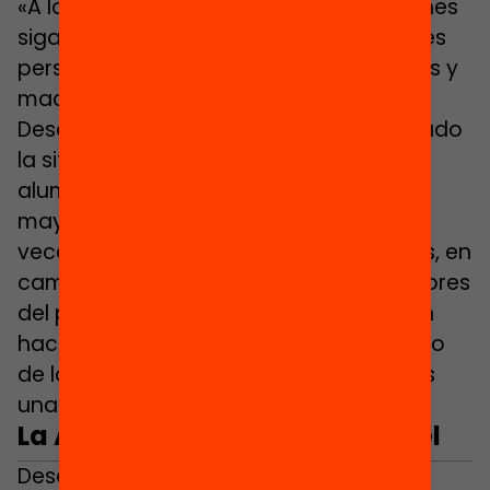
«A los impedimentos para que los jóvenes
sigan estudiando influyen tanto factores
personales, como de políticas escolares y
macroeconómicas»
Desde la conselleria se ha contextualizado
la situación: «Los datos son de cada
alumno, y justamente el alumnado en
mayor riesgo de abandonar… muchas
veces no cede estos datos. Estos datos, en
cambio, sí pueden tenerlos los educadores
del programa ‘Reconecta’, y los pueden
hacer circular anonimizados en el marco
de las tablas locales de planificación. Es
una? se ha sincerado Verdés.
La AEP, un fenómeno multinivel
Desde la OCDE, explica Cema, a los