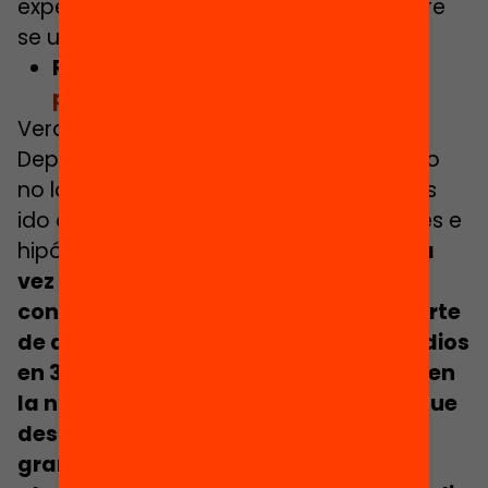
experiencias; hay datos, pero no siempre
se utilizan.»
Relacionado:
El abandono escolar
prematuro en Cataluña, en datos
Verdés les ha dado la razón: «En el
Departamento teníamos los datos, pero
no los sabíamos leer, o no los habíamos
ido cruzando con todas las predicciones e
hipótesis sobre abandono. «
Ahora, una
vez se ha puesto la lupa, se ha
constatado que hay una pequeña parte
de alumnos que abandonan los estudios
en 3º. de ESO, que el grueso se centra en
la no-continuidad después de 4º., y que
después todavía existe también otro
gran grueso de abandono entre los