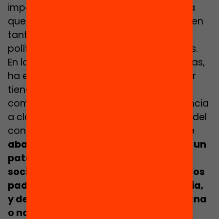
impedimentos que han detectado para
que los jóvenes sigan estudiando influyen
tanto factores personales, como de
políticas escolares y macroeconómicas.
En lo referente a las políticas económicas,
ha expuesto que la segregación escolar
tiene un impacto directo en la AEP, así
como la regulación -o no- de la asistencia
a clase, las repeticiones y la estructura del
conjunto del sistema.
El alumnado que
abandona generalmente responde a un
patrón de género, de status
socioeconómico, de la formación de los
padres, de la procedencia de la familia,
y de si pertenece a la comunidad gitana
o no.