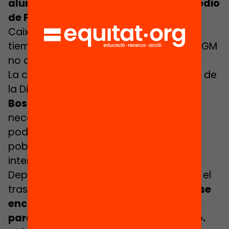
alumnos ya incorporados a Grado Medio
de FP.
De hecho, estudios como los de
CaixaBank Dualiza ya apuntaban hace
tiempo que un 40% de alumnado de CFGM
no acaban titulándose.
La coordinadora del Área de Educación de
la Diputación de Barcelona,
​​Marcel·lina
Bosch
, ha coincidido también en la
necesidad de disponer de datos para
poder intervenir preventivamente en la
población en riesgo de abandonar,
interpelando directamente al
Departamento para que haga efectivo el
traspaso de datos.
«Los entes locales se
encuentran con muchas dificultades
para conseguirlas», se ha exclamado.