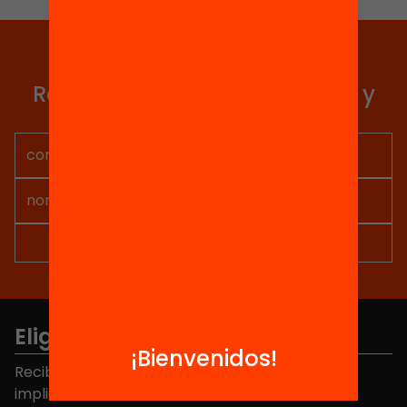
Elige equidad
Recibe contenidos, iniciativas y
proyectos para implicarte.
Elige equidad
¡Bienvenidos!
Recibe contenidos, iniciativas y proyectos para
implicarte.