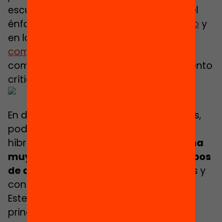
escuela híbrida que trabaja poniendo el
énfasis en un
aprendizaje más profundo
y
en las
6 famosas habilidades y
competencias de Fullan
: creatividad,
comunicación, colaboración, pensamiento
crítico, carácter y civismo.
En definitiva, y sin miedo a equivocarnos,
podríamos afirmar que una escuela
híbrida es aquella que
concibe de forma
muy diferente los espacios y los tiempos
de aprendizaje
, haciéndolos extensivos y
continuos.
Este modelo de escuela se basa,
principalmente, en
5 aspectos