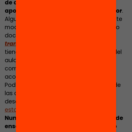
de aprendizaje colaborativo y con el
apoyo y acompañamiento del profesor
.
Algunas alternativas interesantes de este
modelo que proponemos desde nuestro
documento
Cómo impulsar la
transformación digital de la escuela
tienen que ver con el concepto “fuera del
aula” en distintos espacios del entorno
comunitario, con el apoyo y el
acompañamiento correspondiente.
Podemos encontrar un buen resumen de
las dinámicas de trabajo que pueden
desarrollarse dentro y fuera del aula en
esta infografía
.
Numerosas instituciones educativas de
enseñanza superior ya han adoptado