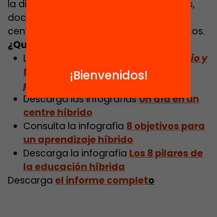
la digitalización educativa con expertos,
docentes y profesores, directores de
centros, técnicos y responsables políticos.
¿Quieres saber más?
Lee el artículo
Flexibilidad de espacio y
tiempo, requisitos indispensables
¡Bienvenidos!
para un aprendizaje híbrido
Descarga las infografías
Un día en un
centre híbrido
Consulta la infografía
8 objetivos para
un aprendizaje híbrido
Descarga la infografía
Los 8 pilares de
la educación híbrida
Descarga
el informe complet
o