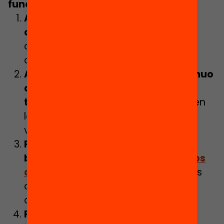
fundamentales
:
Abrir la escuela al entorno y a la
comunidad
, utilizando espacios
comunitarios como bibliotecas o
centros cívicos y juveniles.
Acompañar y ofrecer apoyo continuo
al alumnado desde la función
tutorial,
sea cual sea la dimensión en
la que se encuentra (presencial y/o
virtual)
Priorizar un modelo educativo
basado en la
per
sonalización de los
aprendizajes
, en el que los principios
de socialización, de autonomía y de
atención individualizada son claves.
Proporcionar apoyo a los centros