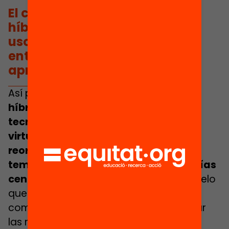
El concepto de aprendizaje
híbrido va más allá del simple
uso de tecnología digital y de
entornos virtuales de
aprendizaje
Así pues,
el concepto de aprendizaje
híbrido va más allá del simple uso de
tecnología digital y de entornos
virtuales de aprendizaje: supone una
reorganización y una redefinición
temporal, y el impulso de metodologías
centradas en el alumnado
. Es un modelo
que integra tanto elementos virtuales
como presenciales, que permiten utilizar
las mejores características de cada