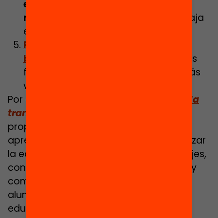
educativos
a partir de la labor de
mentoría al profesorado
que trabaja
en esta modalidad.
Redu
c
ir
las desigualdades y la
brecha
digital
de los colectivos y las
familias con hijos y adolescentes más
vulnerables.
Por ello, la publicación
C
ómo impulsar la
transformación digital de la escuel
a
propone y concreta un modelo de
aprendizaje híbrido orientado a garantizar
la equidad y la mejora de los aprendizajes,
con el fin de desarrollar las habilidades y
competencias digitales de todo el
alumnado y avanzar hacia un modelo
educativo más flexible, personalizado y