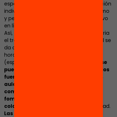
espacios y los momentos para la atención
individualizada, para el trabajo autónomo
y personal, y para el trabajo colaborativo
en línea o en grupo presencial.
Así, por ejemplo, mientras que en primaria
el trabajo tanto virtual como presencial se
da dentro del centro educativo, en el
horario lectivo, en secundaria
(especialmente en los últimos cursos)
se
puede empezar a utilizar otros espacios
fuera del recinto escolar (bibliotecas,
aulas de estudio, equipamientos
comunitarios o culturales…) y a
fomentar la autonomía y el trabajo
colaborativo
del alumnado de más edad.
Las 3 principales fortalezas de este