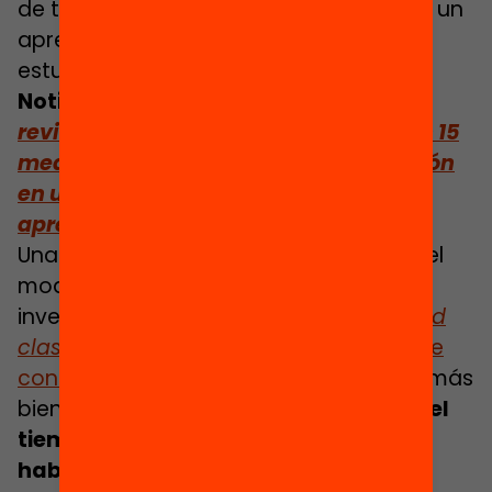
de trabajo en grupo), donde se prioriza un
aprendizaje más colaborativo entre los
estudiantes.
Noticia
:
La Fundació Bofill pide que se
revise el Plan de Educación Digital con 15
medidas para convertir la digitalización
en una herramienta de mejora de los
aprendizajes
Una de las tipologías más conocidas del
modelo de rotación es la de la clase
inversa, también conocida como
flipped
classroom
en inglés. Esta fórmula
rompe
con el modelo tradicional
, de carácter más
bien transmisivo, puesto que
traslada el
tiempo que el profesor utilizaba
habitualmente para explicar el