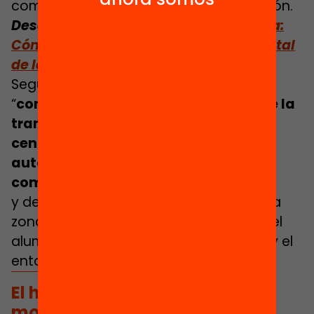
competencial e inclusiva de la educación.
Descarga el informe
Educación híbrida:
Cómo impulsar la transformación digital
de la escuela
Según el Departamento de Educación,
“
con la educación híbrida se favorece la
transformación educativa de los
centros a través del impulso de su
autonomía y la implicación de la
comunidad escolar
y de todos los agentes educativos de la
zona. Se impulsa la educación digital del
alumnado, el profesorado, las familias y el
entorno”.
El hecho de apostar por un
modelo de educación híbrida