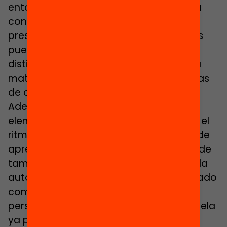
entorno de aprendizaje manteniendo la
continuidad entre formatos virtuales y
presenciales. Así pues, las aulas híbridas
pueden variar la proporción de las
distintas metodologías en función de la
materia y de las necesidades específicas
de cada grupo de alumnos.
Además, el alumnado tiene algún
elemento de control sobre los horarios, el
ritmo de trabajo y el lugar del proceso de
aprendizaje. Dado que lo que se pretende
también con este modelo es fomentar la
autonomía y la socialización del alumnado
como elementos claves de la
personalización del aprendizaje, la escuela
ya pone a disposición del alumnado los