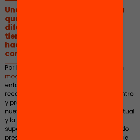
Una escuela híbrida es aquella
que concibe de forma muy
diferente los espacios y los
tiempos de aprendizaje,
haciéndolos extensivos y
continuos
Por lo tanto, planteamos desde aquí un
modelo de escuela híbrida
, con un
enfoque distinto que resignifica y
reconceptualiza el concepto de encuentro
y presencia física y que propone una
nueva forma de entender el espacio virtual
y la distancia. Es decir, un modelo que
supera la clásica dicotomía entre mundo
presencial y mundo virtual. Un modelo de