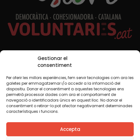
Redes sociales
Gestionar el
consentiment
Per oferir les millors experiències, fem servir tecnologies com ara les
TWT
YTB
IG
FB
IN
galetes per emmagatzemar i/o accedir a la informació del
dispositiu. Donar el consentiment a aquestes tecnologies ens
permetrà processar dades com ara el comportament de
navegació o identificadors únics en aquest lloc. No donar el
consentiment o retirar-lo pot afectar negativament determinades
Aviso legal
Política de cookies
característiques i funcions.
Creemos que el conocimiento debe compartirse. Por eso
Accepta
utilizamos una licencia Creative Commons, salvo que en
algún material indiquemos lo contrario. Le animamos a