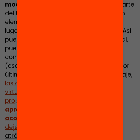
modelo de aprendizaje
son que una parte
del trayecto se hace en línea, con algún
elemento de control sobre el tiempo, el
lugar, la ruta o el ritmo del aprendizaje. Así
pues, el espacio físico ya no es el central,
puesto que se puede generar la
conectividad desde cualquier lugar
(escuela y/o espacio comunitario). Y, por
último, a lo largo de la ruta de aprendizaje,
las opciones de presencialidad y
virtualidad están conectadas para
proporcionar
una
experiencia de
aprendizaje integrada y con apoyo y
acompañamiento continuos
, que no
dejen nadie
atrás
.