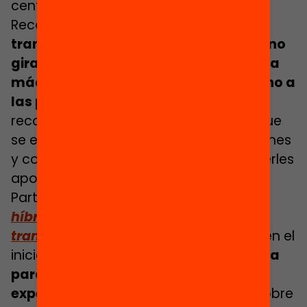
centrado en el alumno.
Recordemos una vez más que
la
transformación digital de la escuela no
gira única y exclusivamente en torno a
máquinas, chips y cables. Gira en torno a
las personas.
En torno a conocer y
reconocer el talento de las personas que
se encuentran en nuestras organizaciones
y comunidades educativas, y de ofrecerles
apoyo y acompañamiento.
Partiendo de la publicación
Educación
híbrida. Cómo impulsar la
transformación digital de la escuela
, en el
inicio de curso tendrá lugar
una jornada
para reflexionar y compartir
experiencias
, retos y conocimientos sobre