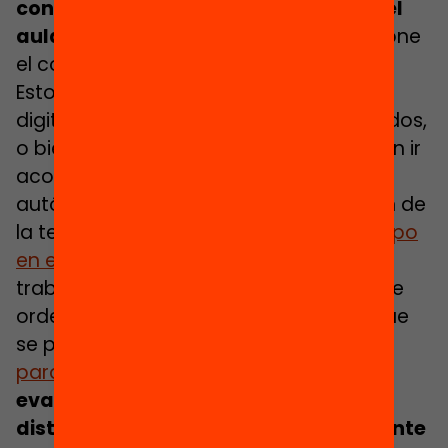
contenido teórico en la clase fuera del
aula
, a través de vídeos donde se expone
el contenido teórico.
Estos vídeos o recursos de aprendizaje
digitales pueden ser, o bien seleccionados,
o bien creados por el profesor, y pueden ir
acompañados de una guía de trabajo
autónomo que permita la comprensión de
la teoría expuesta. En esta línea,
el tiempo
en el aula
se utilizará sobre todo para
trabajar habilidades de pensamiento de
orden superior según la clasificación que
se propone en la
taxonomía de Bloom
para la era digital
, como
el análisis, la
evaluación y la creación a través de
distintas metodologías, en un ambiente