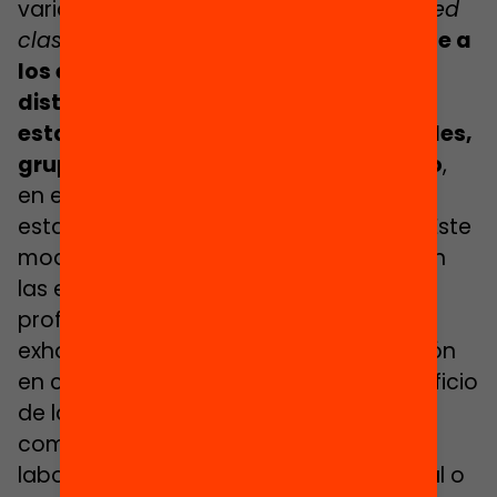
variantes: laboratorio, estaciones,
flipped
classroom
y formato individual)
permite a
los estudiantes moverse a través de
distintos escenarios, momentos o
estaciones de aprendizaje (individuales,
grupales y virtuales) en un horario fijo
,
en el que como mínimo una de las
estaciones de aprendizaje es en línea. Este
modelo es el más común y frecuente en
las escuelas de primaria, ya que el
profesorado tiene un control más
exhaustivo del tiempo y de la orientación
en cada estación dentro del propio edificio
de la escuela o en otros espacios
comunitarios (ya sea en espacios de
laboratorio o aulas de estudio individual o