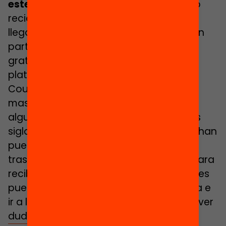
este método.
Se trata de un fenómeno
reciente que se ha expandido con la
llegada de las tecnologías digitales y, en
particular, con el acceso a los cursos
gratuitos en línea que se ofrecen en
plataformas como la Kahn Academy,
Coursera o Udacity. Los cursos en línea
masivos y abiertos que están dictando
algunas universidades (MOOCS, por sus
siglas en inglés), por poner un ejemplo, han
puesto en duda la necesidad de
trasladarse a la facultad únicamente para
recibir contenidos, ya que los estudiantes
pueden acceder al material desde casa e
ir a la facultad directamente para resolver
dudas con el profesor.