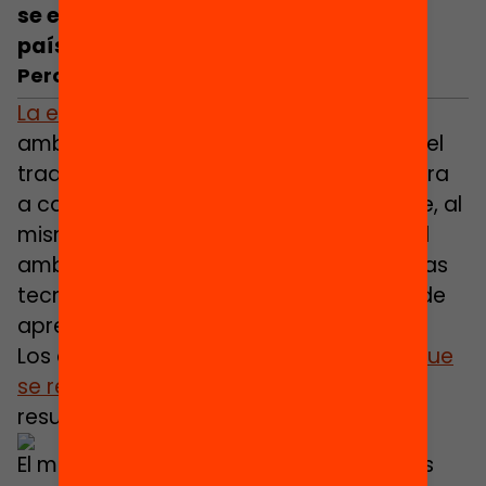
se estaban dando en Cataluña y en
países de nuestro entorno
.
Pero, ¿qué es una escuela híbrida?
La educación híbrida
combina 2
ambientes de aprendizaje. Por un lado, el
tradicional, que implica un contacto cara
a cara; es decir, presencial. No obstante, al
mismo tiempo también se hace uso del
ambiente de aprendizaje que facilitan las
tecnologías digitales, con actividades de
aprendizaje en línea.
Los distintos
modelos existentes en lo que
se refiere a aprendizaje híbrido
quedan
resumidos en el gráfico siguiente:
El modelo de rotación (con sus distintas