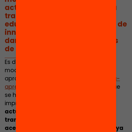
actúa como una palanca para
transformar el sistema
educativo y acelerar procesos de
innovación que ya se estaban
dando en Cataluña y en países
de nuestro entorno
Es decir, el hecho de apostar por un
modelo de educación híbrida y
aprovechar los
procesos de enseñanza-
aprendizaje virtuales de emergencia
que
se han precipitado y, en algunos casos,
improvisado a causa de la pandemia
actúa como una palanca para
transformar el sistema educativo y
acelerar procesos de innovación que ya