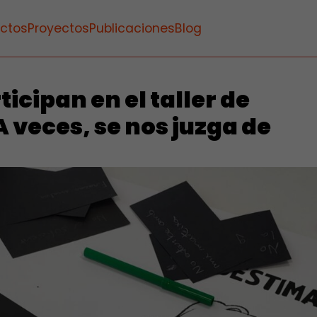
ctos
Proyectos
Publicaciones
Blog
icipan en el taller de
 veces, se nos juzga de