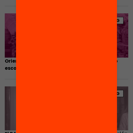
BLOG
Orientación para luchar contra el abandono
escolar. El caso de Viladecans
BLOG