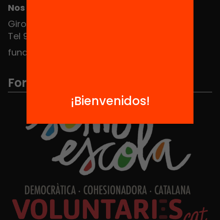
Nos puedes encontrar en el HUB Social
Girona 34, interior 08010 Barcelona
Tel 934 588 700
fundacio@equitat.org
Formamos parte de...
¡Bienvenidos!