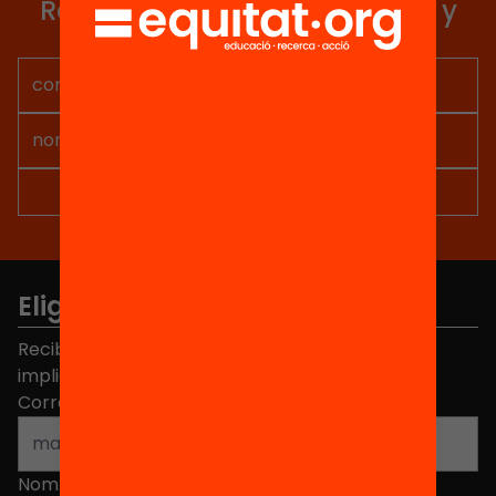
Recibe contenidos, iniciativas y
proyectos para implicarte.
Elige equidad
Recibe contenidos, iniciativas y proyectos para
implicarte.
Correo electrónico
*
Nombre
*