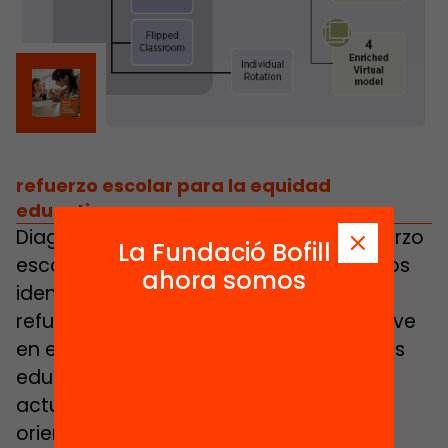
refuerzo escolar para la equidad
educativa
Diagnóstico sobre la situación del refuerzo
La Fundació Bofill
escolar en Cataluña, en el que queremos
ahora somos
identificar qué hacer para posicionar el
refuerzo escolar como un elemento clave
en el combate contra las desigualdades
educativas y, por tanto, como eje de
actuación de una política educativa
orientada al éxito educativo.