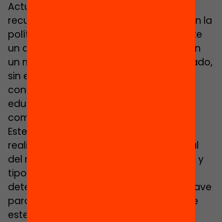
Actualmente el refuerzo escolar es un
recurso compensatorio no articulado en la
política educativa, sobre el que no existe
un diagnóstico hecho por Cataluña, con
un marco de actuación muy fragmentado,
sin estándares de calidad y que no
consigue revertir los malos resultados
educativos ni ser una política
compensatoria efectiva.
Este proyecto de investigación quiere
realizar un análisis de la situación actual
del refuerzo escolar, identificar agentes y
tipos de actuaciones que realizan,
determinar cuáles son los elementos clave
para su efectividad, y ubicar el papel de
este tipo de apoyo en el marco de la