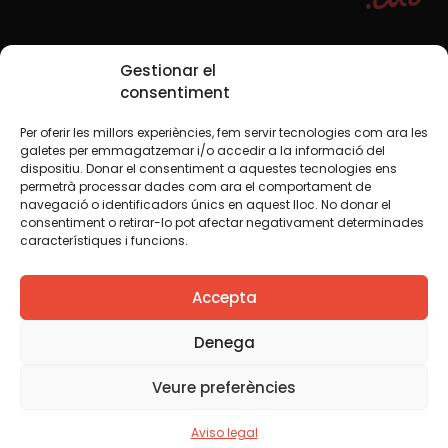
Redes sociales
Gestionar el
consentiment
Per oferir les millors experiències, fem servir tecnologies com ara les
TWT
YTB
IG
FB
IN
galetes per emmagatzemar i/o accedir a la informació del
dispositiu. Donar el consentiment a aquestes tecnologies ens
permetrà processar dades com ara el comportament de
navegació o identificadors únics en aquest lloc. No donar el
consentiment o retirar-lo pot afectar negativament determinades
Aviso legal
Política de cookies
característiques i funcions.
Creemos que el conocimiento debe compartirse. Por eso
Accepta
utilizamos una licencia Creative Commons, salvo que en
algún material indiquemos lo contrario. Le animamos a
copiar, redistribuir, remezclar o transformar y crear los
Denega
contenidos propios de esta web, para cualquier finalidad,
incluida la comercial. Sólo le pedimos que reconozca la
Veure preferències
autoría de la creación original.
Aviso legal