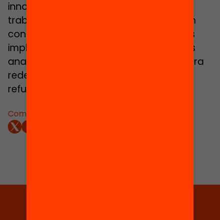
innovación educativa comunitaria. El
trabajo se desarrollará en colaboración
con personas, entidades e instituciones
implicadas en este ámbito, con quienes
analizaremos los retos y propuestas para
redefinir el qué, cómo y porqué del
refuerzo educativo.
Compartir:
Elige equidad