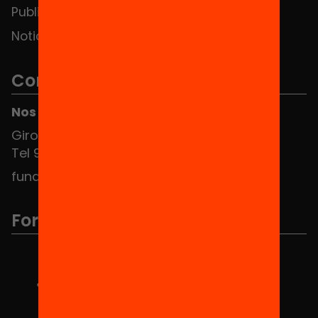
Publicaciones y vídeos
Noticias
Contacto
Nos puedes encontrar en el HUB Social
Girona 34, interior 08010 Barcelona
Tel 934 588 700
fundacio@equitat.org
Formamos parte de...