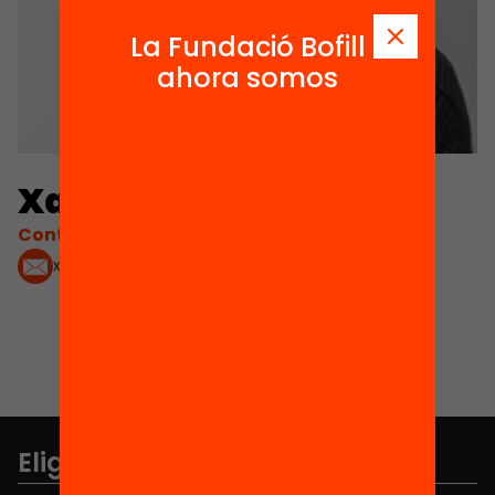
La Fundació Bofill
ahora somos
Xavier Pujol
Contacta'm:
xavier@makeitedu.es
Elige equidad