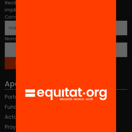
Recibe contenidos, iniciativas y proyectos para
implicarte.
Correo electrónico
*
Nombre
*
Apartados
Portada
FAQS
Fundación
HUB Social
Actos
Contacto
Proyectos