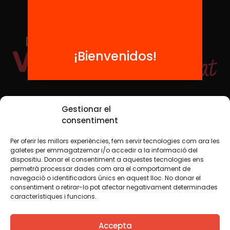
¡Bienvenidos!
Redes sociales
Gestionar el
consentiment
Per oferir les millors experiències, fem servir tecnologies com ara les
TWT
YTB
IG
FB
IN
galetes per emmagatzemar i/o accedir a la informació del
dispositiu. Donar el consentiment a aquestes tecnologies ens
permetrà processar dades com ara el comportament de
navegació o identificadors únics en aquest lloc. No donar el
consentiment o retirar-lo pot afectar negativament determinades
Aviso legal
Política de cookies
característiques i funcions.
Creemos que el conocimiento debe compartirse. Por eso
Accepta
utilizamos una licencia Creative Commons, salvo que en