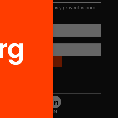
ecibe contenidos, iniciativas y proyectos para
mplicarte.
Correo electrónico
*
Nombre
*
Redes sociales
TWT
YTB
IG
FB
IN