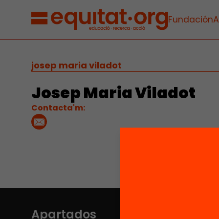
Fundación
A
josep maria viladot
Josep Maria Viladot
Contacta'm:
Apartados