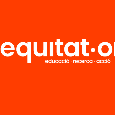
R
FAQS
i
HUB Social
Contacto
Formamos parte de...