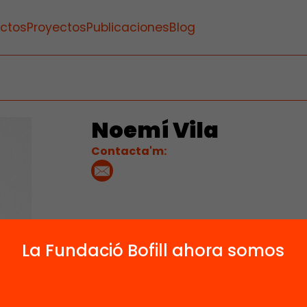
ctos
Proyectos
Publicaciones
Blog
Noemí Vila
Contacta'm:
La Fundació Bofill ahora somos