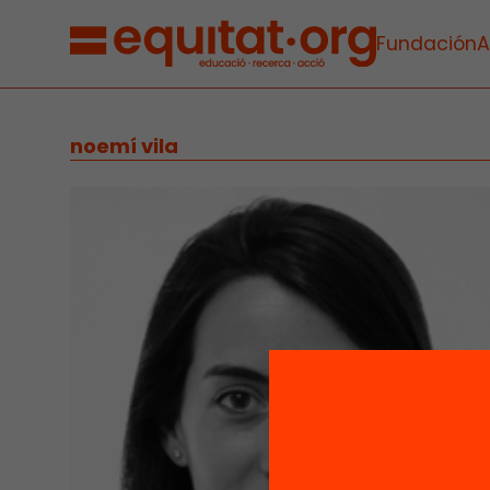
Fundación
A
noemí vila