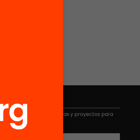
Elige equidad
ecibe contenidos, iniciativas y proyectos para
mplicarte.
Correo electrónico
*