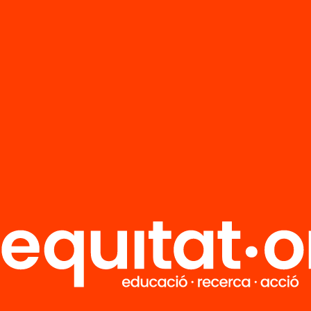
R
FAQS
i
HUB Social