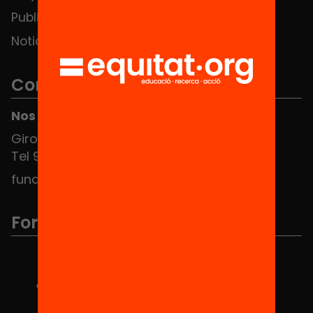
Publicaciones y vídeos
Noticias
Contacto
Nos puedes encontrar en el HUB Social
Girona 34, interior 08010 Barcelona
Tel 934 588 700
fundacio@equitat.org
Formamos parte de...