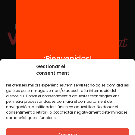
¡Bienvenidos!
Redes sociales
Gestionar el
consentiment
Per oferir les millors experiències, fem servir tecnologies com ara les
TWT
YTB
IG
FB
IN
galetes per emmagatzemar i/o accedir a la informació del
dispositiu. Donar el consentiment a aquestes tecnologies ens
permetrà processar dades com ara el comportament de
navegació o identificadors únics en aquest lloc. No donar el
consentiment o retirar-lo pot afectar negativament determinades
Aviso legal
Política de cookies
característiques i funcions.
Creemos que el conocimiento debe compartirse. Por eso
Accepta