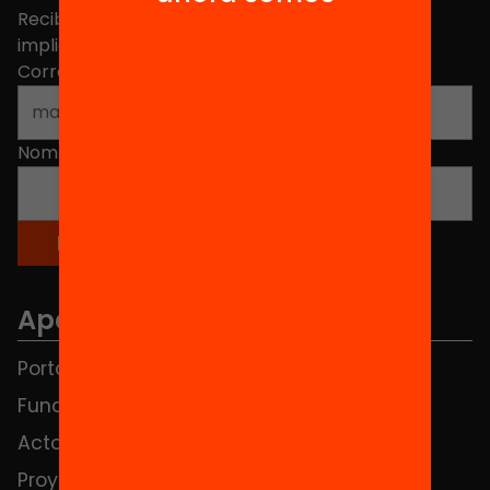
Recibe contenidos, iniciativas y proyectos para
implicarte.
Correo electrónico
*
Nombre
*
Apartados
Portada
FAQS
Fundación
HUB Social
Actos
Contacto
Proyectos