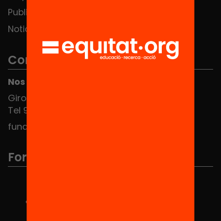
Publicaciones y vídeos
Noticias
Contacto
Nos puedes encontrar en el HUB Social
Girona 34, interior 08010 Barcelona
Tel 934 588 700
fundacio@equitat.org
Formamos parte de...