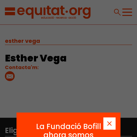
esther vega
Esther Vega
Contacta'm:
La Fundació Bofill
Elige equidad
ahora somos