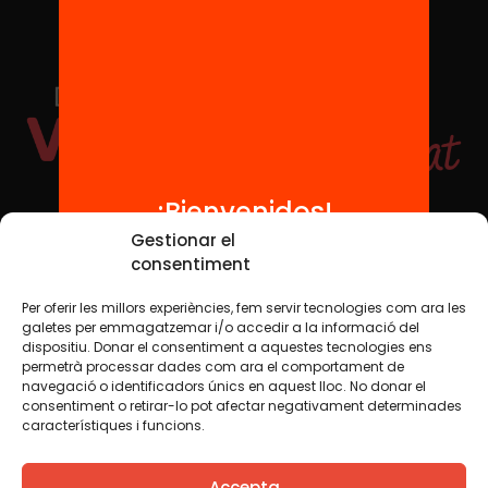
¡Bienvenidos!
Redes sociales
Gestionar el
consentiment
Per oferir les millors experiències, fem servir tecnologies com ara les
TWT
YTB
IG
FB
IN
galetes per emmagatzemar i/o accedir a la informació del
dispositiu. Donar el consentiment a aquestes tecnologies ens
permetrà processar dades com ara el comportament de
navegació o identificadors únics en aquest lloc. No donar el
consentiment o retirar-lo pot afectar negativament determinades
Aviso legal
Política de cookies
característiques i funcions.
Creemos que el conocimiento debe compartirse. Por eso
Accepta