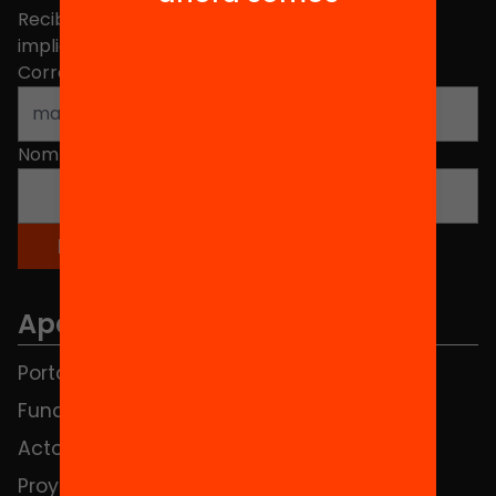
Recibe contenidos, iniciativas y proyectos para
implicarte.
Correo electrónico
*
Nombre
*
Apartados
Portada
FAQS
Fundación
HUB Social
Actos
Contacto
Proyectos