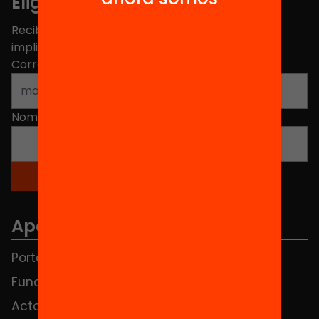
Elige equidad
Recibe contenidos, iniciativas y proyectos para
implicarte.
Correo electrónico
*
Nombre
*
Apartados
Portada
FAQS
Fundación
HUB Social
Actos
Contacto