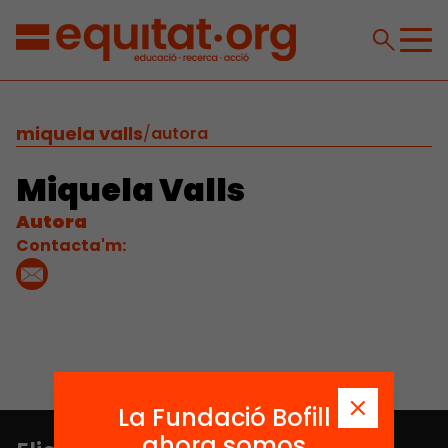
miquela valls
/
autora
Miquela Valls
Autora
Contacta'm:
La Fundació Bofill
ahora somos