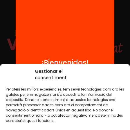
¡Bienvenidos!
Redes sociales
Gestionar el
consentiment
Per oferir les millors experiències, fem servir tecnologies com ara les
TWT
YTB
IG
FB
IN
galetes per emmagatzemar i/o accedir a la informació del
dispositiu. Donar el consentiment a aquestes tecnologies ens
permetrà processar dades com ara el comportament de
navegació o identificadors únics en aquest lloc. No donar el
consentiment o retirar-lo pot afectar negativament determinades
Aviso legal
Política de cookies
característiques i funcions.