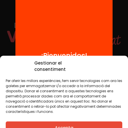
¡Bienvenidos!
Redes sociales
Gestionar el
consentiment
Per oferir les millors experiències, fem servir tecnologies com ara les
TWT
YTB
IG
FB
IN
galetes per emmagatzemar i/o accedir a la informació del
dispositiu. Donar el consentiment a aquestes tecnologies ens
permetrà processar dades com ara el comportament de
navegació o identificadors únics en aquest lloc. No donar el
consentiment o retirar-lo pot afectar negativament determinades
Aviso legal
Política de cookies
característiques i funcions.
Creemos que el conocimiento debe compartirse. Por eso
Accepta