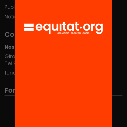
Publicaciones y vídeos
Noticias
Contacto
Nos puedes encontrar en el HUB Social
Girona 34, interior 08010 Barcelona
Tel 934 588 700
fundacio@equitat.org
Formamos parte de...