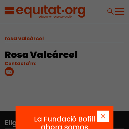
rosa valcárcel
Rosa Valcárcel
Contacta'm:
La Fundació Bofill
Elige equidad
ahora somos