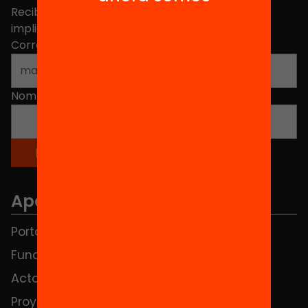
Recibe contenidos, iniciativas y proyectos para
implicarte.
Correo electrónico
*
Nombre
*
Apartados
Portada
FAQS
Fundación
HUB Social
Actos
Contacto
Proyectos