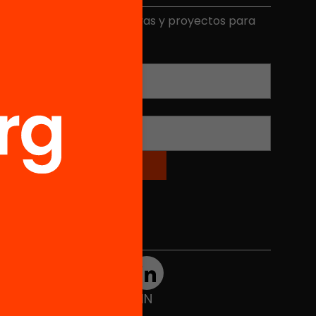
ecibe contenidos, iniciativas y proyectos para
mplicarte.
Correo electrónico
*
Nombre
*
Redes sociales
TWT
YTB
IG
FB
IN