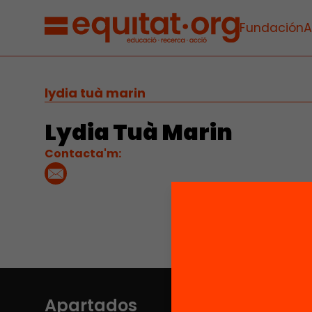
Fundación
A
lydia tuà marin
Lydia Tuà Marin
Contacta'm:
Apartados