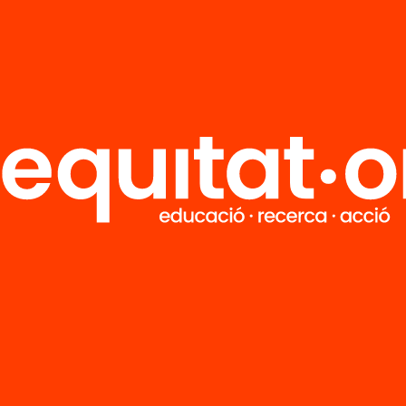
R
FAQS
i
HUB Social
Contacto
Formamos parte de...