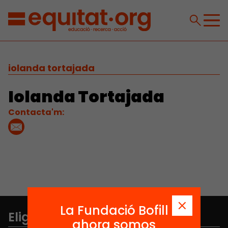
iolanda tortajada
Iolanda Tortajada
Contacta'm:
La Fundació Bofill
Elige equidad
ahora somos