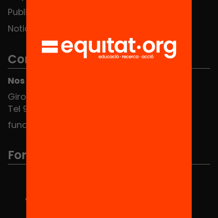
Publicaciones y vídeos
Noticias
Contacto
Nos puedes encontrar en el HUB Social
Girona 34, interior 08010 Barcelona
Tel 934 588 700
fundacio@equitat.org
Formamos parte de...