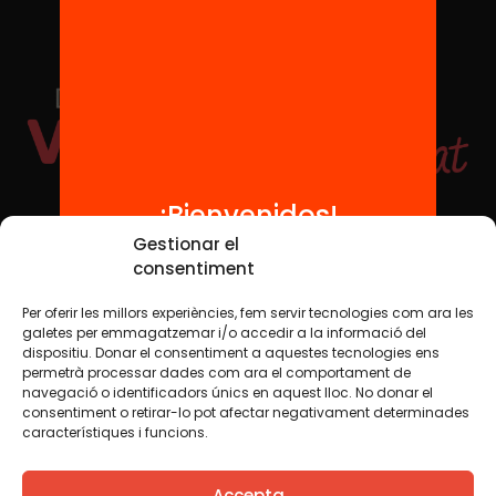
¡Bienvenidos!
Redes sociales
Gestionar el
consentiment
Per oferir les millors experiències, fem servir tecnologies com ara les
TWT
YTB
IG
FB
IN
galetes per emmagatzemar i/o accedir a la informació del
dispositiu. Donar el consentiment a aquestes tecnologies ens
permetrà processar dades com ara el comportament de
navegació o identificadors únics en aquest lloc. No donar el
consentiment o retirar-lo pot afectar negativament determinades
Aviso legal
Política de cookies
característiques i funcions.
Creemos que el conocimiento debe compartirse. Por eso
Accepta