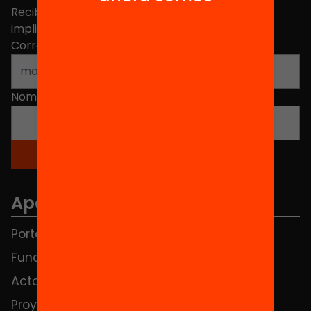
Recibe contenidos, iniciativas y proyectos para
implicarte.
Correo electrónico
*
Nombre
*
Apartados
Portada
FAQS
Fundación
HUB Social
Actos
Contacto
Proyectos