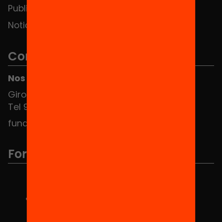
Publicaciones y vídeos
Noticias
Contacto
Nos puedes encontrar en el HUB Social
Girona 34, interior 08010 Barcelona
Tel 934 588 700
fundacio@equitat.org
Formamos parte de...