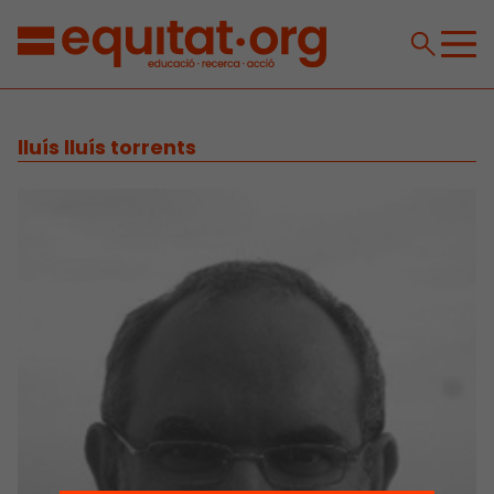
lluís lluís torrents