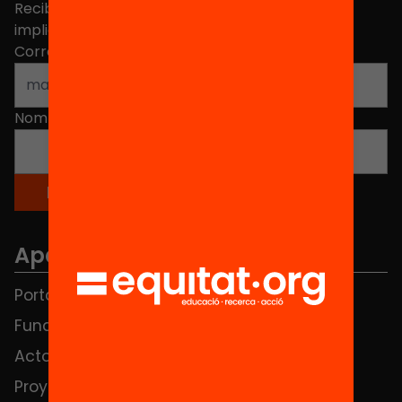
Recibe contenidos, iniciativas y proyectos para
implicarte.
Correo electrónico
*
Nombre
*
Apartados
Portada
FAQS
Fundación
HUB Social
Actos
Contacto
Proyectos