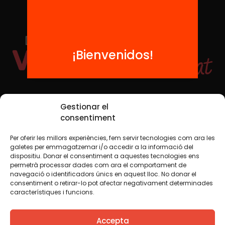
¡Bienvenidos!
Redes sociales
Gestionar el
consentiment
Per oferir les millors experiències, fem servir tecnologies com ara les
TWT
YTB
IG
FB
IN
galetes per emmagatzemar i/o accedir a la informació del
dispositiu. Donar el consentiment a aquestes tecnologies ens
permetrà processar dades com ara el comportament de
navegació o identificadors únics en aquest lloc. No donar el
consentiment o retirar-lo pot afectar negativament determinades
Aviso legal
Política de cookies
característiques i funcions.
Creemos que el conocimiento debe compartirse. Por eso
Accepta
utilizamos una licencia Creative Commons, salvo que en