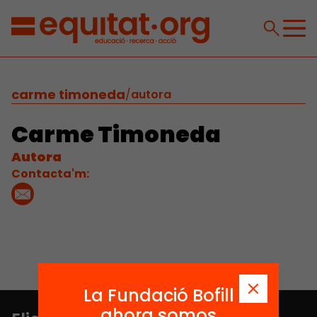
carme timoneda
/
autora
Carme Timoneda
Autora
Contacta'm:
La Fundació Bofill
ahora somos