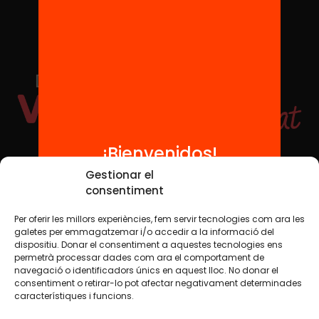
¡Bienvenidos!
Redes sociales
Gestionar el
consentiment
Per oferir les millors experiències, fem servir tecnologies com ara les
TWT
YTB
IG
FB
IN
galetes per emmagatzemar i/o accedir a la informació del
dispositiu. Donar el consentiment a aquestes tecnologies ens
permetrà processar dades com ara el comportament de
navegació o identificadors únics en aquest lloc. No donar el
consentiment o retirar-lo pot afectar negativament determinades
Aviso legal
Política de cookies
característiques i funcions.