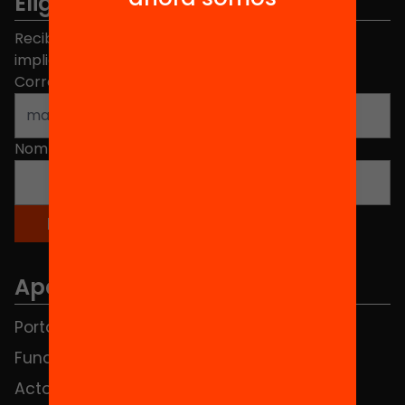
Elige equidad
Recibe contenidos, iniciativas y proyectos para
implicarte.
Correo electrónico
*
Nombre
*
Apartados
Portada
FAQS
Fundación
HUB Social
Actos
Contacto