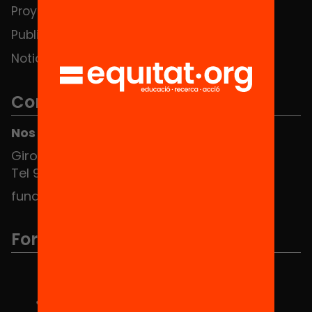
Proyectos
Publicaciones y vídeos
Noticias
Contacto
Nos puedes encontrar en el HUB Social
Girona 34, interior 08010 Barcelona
Tel 934 588 700
fundacio@equitat.org
Formamos parte de...