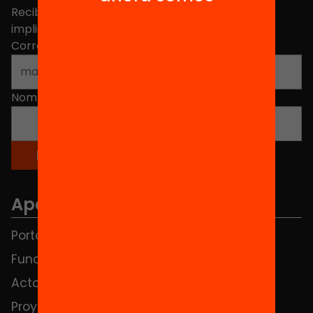
Recibe contenidos, iniciativas y proyectos para
implicarte.
Correo electrónico
*
Nombre
*
Apartados
Portada
FAQS
Fundación
HUB Social
Actos
Contacto
Proyectos