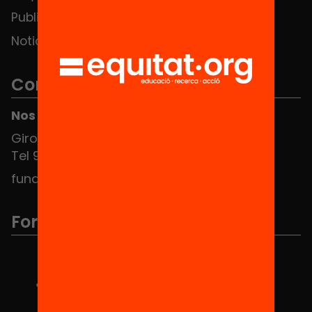
Publicaciones y vídeos
Noticias
Contacto
Nos puedes encontrar en el HUB Social
Girona 34, interior 08010 Barcelona
Tel 934 588 700
fundacio@equitat.org
Formamos parte de...