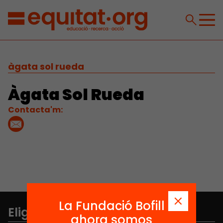
àgata sol rueda
Àgata Sol Rueda
Contacta'm:
La Fundació Bofill
Elige equidad
ahora somos