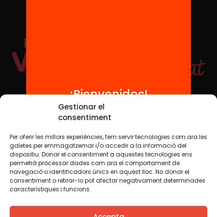
¡Bienvenidos!
Redes sociales
Gestionar el
consentiment
Per oferir les millors experiències, fem servir tecnologies com ara les
TWT
YTB
IG
FB
IN
galetes per emmagatzemar i/o accedir a la informació del
dispositiu. Donar el consentiment a aquestes tecnologies ens
permetrà processar dades com ara el comportament de
navegació o identificadors únics en aquest lloc. No donar el
consentiment o retirar-lo pot afectar negativament determinades
Aviso legal
Política de cookies
característiques i funcions.
Creemos que el conocimiento debe compartirse. Por eso
Accepta