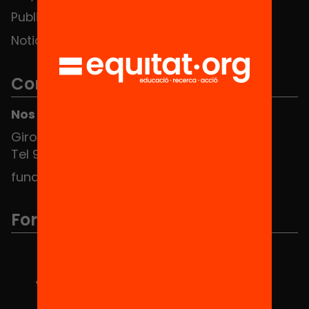
Publicaciones y vídeos
Noticias
Contacto
Nos puedes encontrar en el HUB Social
Girona 34, interior 08010 Barcelona
Tel 934 588 700
fundacio@equitat.org
Formamos parte de...