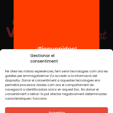
¡Bienvenidos!
Redes sociales
Gestionar el
consentiment
Per oferir les millors experiències, fem servir tecnologies com ara les
TWT
YTB
IG
FB
IN
galetes per emmagatzemar i/o accedir a la informació del
dispositiu. Donar el consentiment a aquestes tecnologies ens
permetrà processar dades com ara el comportament de
navegació o identificadors únics en aquest lloc. No donar el
consentiment o retirar-lo pot afectar negativament determinades
Aviso legal
Política de cookies
característiques i funcions.
Creemos que el conocimiento debe compartirse. Por eso
Accepta