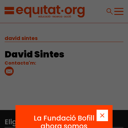
david sintes
David Sintes
Contacta'm:
La Fundació Bofill
Elige equidad
ahora somos