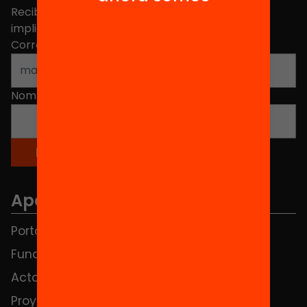
Recibe contenidos, iniciativas y proyectos para
implicarte.
Correo electrónico
*
Nombre
*
Apartados
Portada
FAQS
Fundación
HUB Social
Actos
Contacto
Proyectos