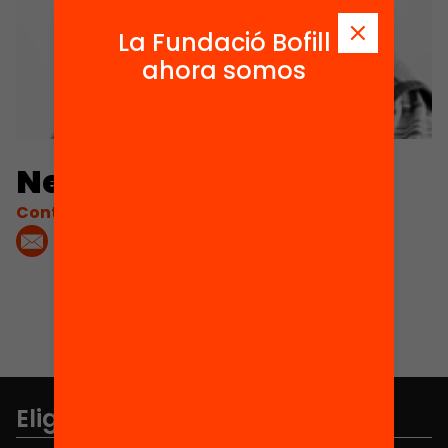
La Fundació Bofill
ahora somos
Neus Sanmartí
Contacta'm:
Elige equidad