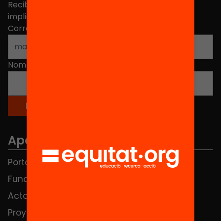
Recibe contenidos, iniciativas y proyectos para
implicarte.
Correo electrónico
*
Nombre
*
Apartados
Portada
FAQS
Fundación
HUB Social
Actos
Contacto
Proyectos