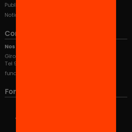
Publicaciones y vídeos
Noticias
Contacto
Nos puedes encontrar en el HUB Social
Girona 34, interior 08010 Barcelona
Tel 934 588 700
fundacio@equitat.org
Formamos parte de...