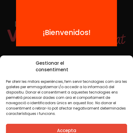
¡Bienvenidos!
Redes sociales
Gestionar el
consentiment
Per oferir les millors experiències, fem servir tecnologies com ara les
TWT
YTB
IG
FB
IN
galetes per emmagatzemar i/o accedir a la informació del
dispositiu. Donar el consentiment a aquestes tecnologies ens
permetrà processar dades com ara el comportament de
navegació o identificadors únics en aquest lloc. No donar el
consentiment o retirar-lo pot afectar negativament determinades
Aviso legal
Política de cookies
característiques i funcions.
Creemos que el conocimiento debe compartirse. Por eso
Accepta
utilizamos una licencia Creative Commons, salvo que en